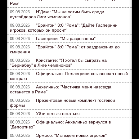
Рим!
Н’Дика: "Мы не хотим быть среди
09.08.2026
аутсайдеров Лиги чемпионов"
"Брайтон" 3:0 "Рома": "Дайте Гасперини
09.08.2026
игроков, которых он просит"
Гасперини: "Мы разрознены"
09.08.2026
"Брайтон" 3:0 "Рома": от раздражения до
09.08.2026
смирения
Кристанте: "Я хотел бы сыграть на
08.08.2026
"Бернабеу" в Лиге чемпионов"
Официально: Пеллегрини согласовал новый
06.08.2026
контракт
Анхелиньо: "Частичка меня навсегда
06.08.2026
останется в Риме"
Презентован новый комплект гостевой
06.08.2026
формы
Уйти нельзя остаться
06.08.2026
Официально: Анхелиньо вернулся в
06.08.2026
"Депортиво"
Эрмосо: "Мы ждем новых игроков"
05.08.2026