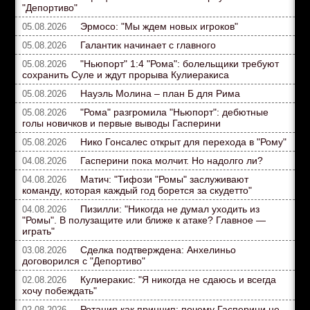
"Депортиво"
Эрмосо: "Мы ждем новых игроков"
05.08.2026
Галантик начинает с главного
05.08.2026
"Ньюпорт" 1:4 "Рома": болельщики требуют
05.08.2026
сохранить Суле и ждут прорыва Кулиеракиса
Науэль Молина – план Б для Рима
05.08.2026
"Рома" разгромила "Ньюпорт": дебютные
05.08.2026
голы новичков и первые выводы Гасперини
Нико Гонсалес открыт для перехода в "Рому"
05.08.2026
Гасперини пока молчит. Но надолго ли?
04.08.2026
Матич: "Тифози "Ромы" заслуживают
04.08.2026
команду, которая каждый год борется за скудетто"
Пизилли: "Никогда не думал уходить из
04.08.2026
"Ромы". В полузащите или ближе к атаке? Главное —
играть"
Сделка подтверждена: Анхелиньо
03.08.2026
договорился с "Депортиво"
Кулиеракис: "Я никогда не сдаюсь и всегда
02.08.2026
хочу побеждать"
Ротация как принцип: почему Гасперини не
02.08.2026