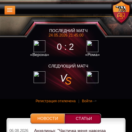
ПОСЛЕДНИЙ МАТЧ
24.05.2026 21:45:00
0 : 2
«Верона»
«Рома»
СЛЕДУЮЩИЙ МАТЧ
Регистрация отключена
|
Войти
-->
НОВОСТИ
СТАТЬИ
Анхелиньо: "Частичка меня навсегда
06.08.2026