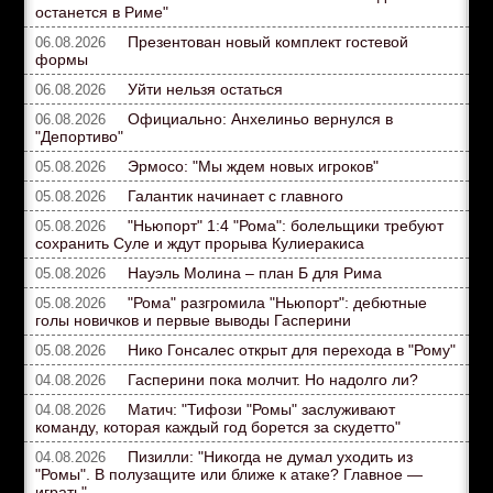
останется в Риме"
Презентован новый комплект гостевой
06.08.2026
формы
Уйти нельзя остаться
06.08.2026
Официально: Анхелиньо вернулся в
06.08.2026
"Депортиво"
Эрмосо: "Мы ждем новых игроков"
05.08.2026
Галантик начинает с главного
05.08.2026
"Ньюпорт" 1:4 "Рома": болельщики требуют
05.08.2026
сохранить Суле и ждут прорыва Кулиеракиса
Науэль Молина – план Б для Рима
05.08.2026
"Рома" разгромила "Ньюпорт": дебютные
05.08.2026
голы новичков и первые выводы Гасперини
Нико Гонсалес открыт для перехода в "Рому"
05.08.2026
Гасперини пока молчит. Но надолго ли?
04.08.2026
Матич: "Тифози "Ромы" заслуживают
04.08.2026
команду, которая каждый год борется за скудетто"
Пизилли: "Никогда не думал уходить из
04.08.2026
"Ромы". В полузащите или ближе к атаке? Главное —
играть"