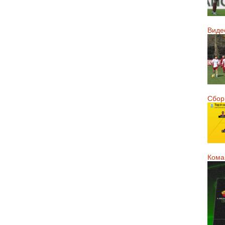
Виде
Сборн
Кома