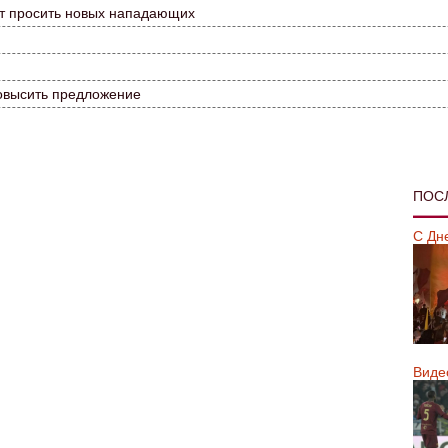
ет просить новых нападающих
повысить предложение
ПОС
С Дн
Виде