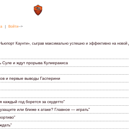
0 : 2
а»
«Рома»
на
|
Войти
-->
«Ньюпорт Каунти», сыграв максимально успешно и эффективно на новой 
ь Суле и ждут прорыва Кулиеракиса
ков и первые выводы Гасперини
 каждый год борется за скудетто"
лузащите или ближе к атаке? Главное — играть"
портиво"
ждать"