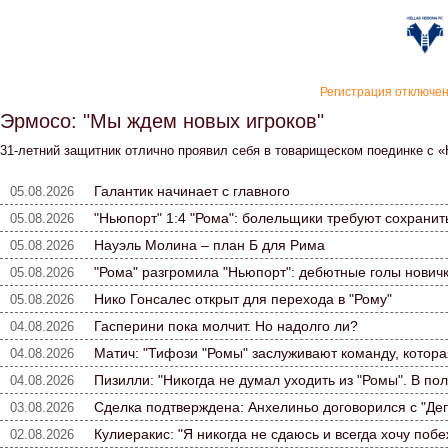
«Верон
Регистрация отключе
Эрмосо: "Мы ждем новых игроков"
31-летний защитник отлично проявил себя в товарищеском поединке с 
Галантик начинает с главного
05.08.2026
"Ньюпорт" 1:4 "Рома": болельщики требуют сохранит
05.08.2026
Науэль Молина – план Б для Рима
05.08.2026
"Рома" разгромила "Ньюпорт": дебютные голы нович
05.08.2026
Нико Гонсалес открыт для перехода в "Рому"
05.08.2026
Гасперини пока молчит. Но надолго ли?
04.08.2026
Матич: "Тифози "Ромы" заслуживают команду, которая
04.08.2026
Пизилли: "Никогда не думал уходить из "Ромы". В по
04.08.2026
Сделка подтверждена: Анхелиньо договорился с "Де
03.08.2026
Кулиеракис: "Я никогда не сдаюсь и всегда хочу побе
02.08.2026