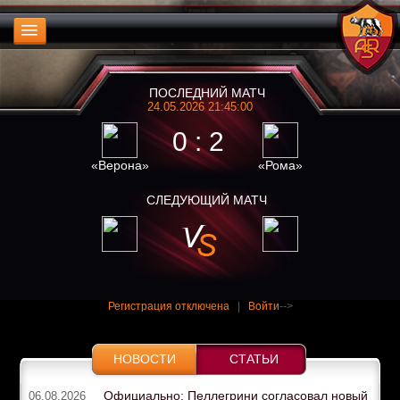
ПОСЛЕДНИЙ МАТЧ
24.05.2026 21:45:00
0 : 2
«Верона»
«Рома»
СЛЕДУЮЩИЙ МАТЧ
Регистрация отключена
|
Войти
-->
НОВОСТИ
СТАТЬИ
Официально: Пеллегрини согласовал новый
06.08.2026