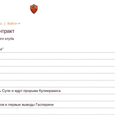
0 : 2
а»
«Рома»
на
|
Войти
-->
нтракт
ого клуба
е"
ь Суле и ждут прорыва Кулиеракиса
ков и первые выводы Гасперини