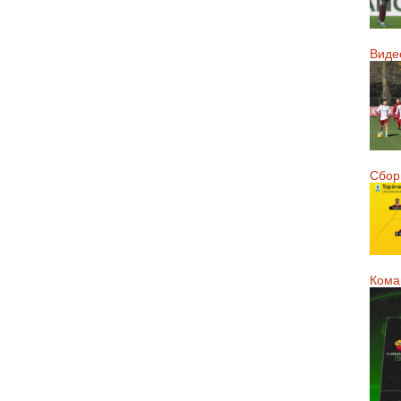
Виде
Сборн
Кома