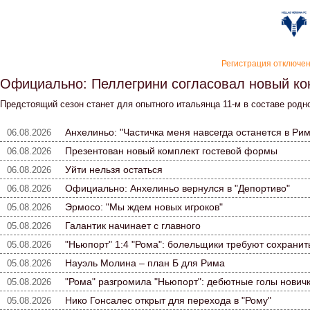
«Верон
Регистрация отключе
Официально: Пеллегрини согласовал новый ко
Предстоящий сезон станет для опытного итальянца 11-м в составе родн
Анхелиньо: "Частичка меня навсегда останется в Рим
06.08.2026
Презентован новый комплект гостевой формы
06.08.2026
Уйти нельзя остаться
06.08.2026
Официально: Анхелиньо вернулся в "Депортиво"
06.08.2026
Эрмосо: "Мы ждем новых игроков"
05.08.2026
Галантик начинает с главного
05.08.2026
"Ньюпорт" 1:4 "Рома": болельщики требуют сохранит
05.08.2026
Науэль Молина – план Б для Рима
05.08.2026
"Рома" разгромила "Ньюпорт": дебютные голы нович
05.08.2026
Нико Гонсалес открыт для перехода в "Рому"
05.08.2026