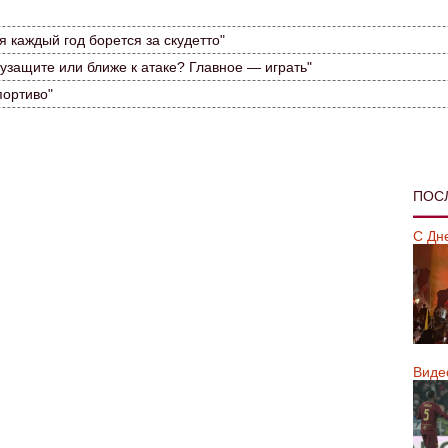
 каждый год борется за скудетто"
лузащите или ближе к атаке? Главное — играть"
портиво"
ПОС
С Дн
Виде