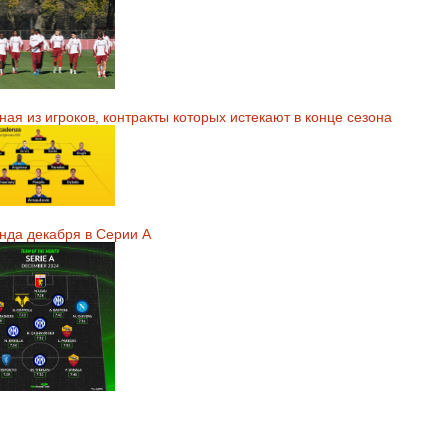
ая из игроков, контракты которых истекают в конце сезона
нда декабря в Серии А