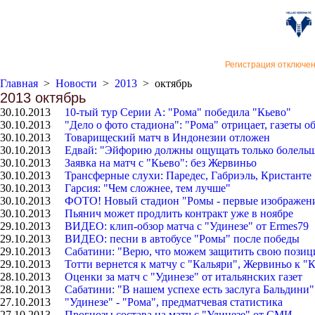
«Верон
Регистрация отключе
Главная
>
Новости
>
2013
>
октябрь
2013 октябрь
30.10.2013
10-тый тур Серии А: "Рома" победила "Кьево"
30.10.2013
"Дело о фото стадиона": "Рома" отрицает, газеты 
30.10.2013
Товарищеский матч в Индонезии отложен
30.10.2013
Едвай: "Эйфорию должны ощущать только болель
30.10.2013
Заявка на матч с "Кьево": без Жервиньо
30.10.2013
Трансферные слухи: Паредес, Габриэль, Кристанте
30.10.2013
Гарсия: "Чем сложнее, тем лучше"
30.10.2013
ФОТО! Новый стадион "Ромы - первые изображени
30.10.2013
Пьянич может продлить контракт уже в ноябре
29.10.2013
ВИДЕО: клип-обзор матча с "Удинезе" от Ermes79
29.10.2013
ВИДЕО: песни в автобусе "Ромы" после победы
29.10.2013
Сабатини: "Верю, что можем защитить свою пози
29.10.2013
Тотти вернется к матчу с "Кальяри", Жервиньо к "
28.10.2013
Оценки за матч с "Удинезе" от итальянских газет
28.10.2013
Сабатини: "В нашем успехе есть заслуга Бальдини"
27.10.2013
"Удинезе" - "Рома", предматчевая статистика
27.10.2013
Прогнозы состава на матч с "Удинезе" от СМИ