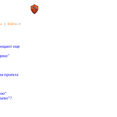
0 : 2
а»
«Рома»
на
|
Войти
-->
обещают еще
щики"
я проекта
цию"
Кьево"?