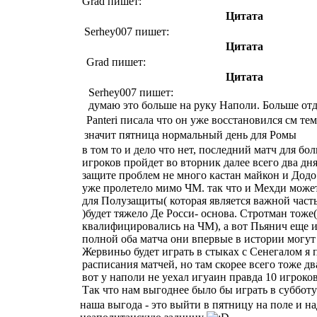
Grad пишет:
Цитата
Serhey007 пишет:
Цитата
Grad пишет:
Цитата
Serhey007 пишет:
думаю это больше на руку Наполи. Больше от
Panteri писала что он уже восстановился см те
значит пятница нормальный день для Ромы
в том то и дело что нет, последний матч для б
игроков пройдет во вторник далее всего два дня
защите проблем не много кастан майкон и Додо
уже пролетело мимо ЧМ. так что и Мехди может
для Полузащиты( которая является важной час
)будет тяжело Де Росси- основа. Стротман тоже
квалифицировались на ЧМ), а вот Пьянич еще и 
полной оба матча они впервые в истории могут
Жервиньо будет играть в стыках с Сенегалом я 
расписания матчей, но там скорее всего тоже д
вот у наполи не уехал игуаин правда 10 игроко
Так что нам выгоднее было бы играть в суббот
наша выгода - это выйти в пятницу на поле и на