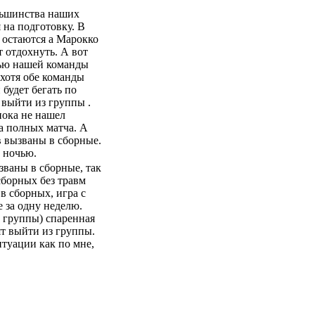
ольшинства наших
 на подготовку. В
 остаются а Марокко
 отдохнуть. А вот
тью нашей команды
(хотя обе команды
будет бегать по
 выйти из группы .
пока не нашел
ва полных матча. А
в вызваны в сборные.
у ночью.
ызваны в сборные, так
сборных без травм
в сборных, игра с
е за одну неделю.
й группы) спаренная
ят выйти из группы.
туации как по мне,