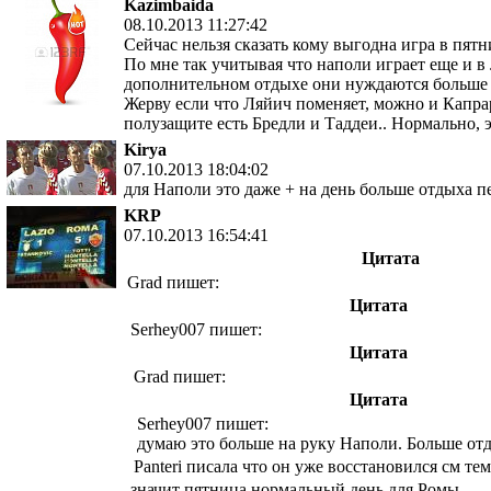
Kazimbaida
08.10.2013 11:27:42
Сейчас нельзя сказать кому выгодна игра в пятн
По мне так учитывая что наполи играет еще и в 
дополнительном отдыхе они нуждаются больше 
Жерву если что Ляйич поменяет, можно и Капрар
полузащите есть Бредли и Таддеи.. Нормально, 
Kirya
07.10.2013 18:04:02
для Наполи это даже + на день больше отдыха пер
KRP
07.10.2013 16:54:41
Цитата
Grad пишет:
Цитата
Serhey007 пишет:
Цитата
Grad пишет:
Цитата
Serhey007 пишет:
думаю это больше на руку Наполи. Больше от
Panteri писала что он уже восстановился см те
значит пятница нормальный день для Ромы