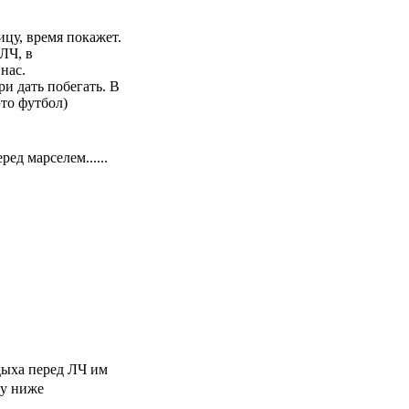
ицу, время покажет.
ЛЧ, в
нас.
и дать побегать. В
это футбол)
ед марселем......
дыха перед ЛЧ им
му ниже