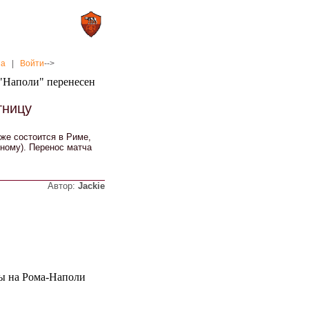
0 : 2
а»
«Рома»
на
|
Войти
-->
"Наполи" перенесен
тницу
 же состоится в Риме,
тному). Перенос матча
Автор:
Jackie
ты на Рома-Наполи