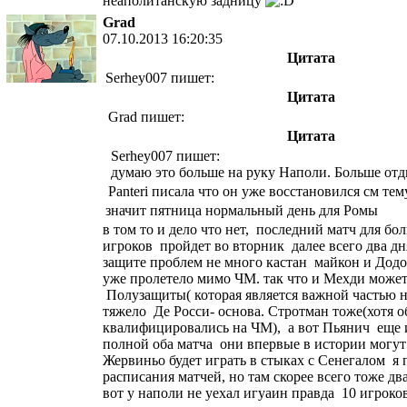
неаполитанскую задницу
Grad
07.10.2013 16:20:35
Цитата
Serhey007 пишет:
Цитата
Grad пишет:
Цитата
Serhey007 пишет:
думаю это больше на руку Наполи. Больше от
Panteri писала что он уже восстановился см те
значит пятница нормальный день для Ромы
в том то и дело что нет, последний матч для б
игроков пройдет во вторник далее всего два дн
защите проблем не много кастан майкон и Додо
уже пролетело мимо ЧМ. так что и Мехди может
Полузащиты( которая является важной частью 
тяжело Де Росси- основа. Стротман тоже(хотя 
квалифицировались на ЧМ), а вот Пьянич еще и
полной оба матча они впервые в истории могут
Жервиньо будет играть в стыках с Сенегалом я 
расписания матчей, но там скорее всего тоже д
вот у наполи не уехал игуаин правда 10 игроко