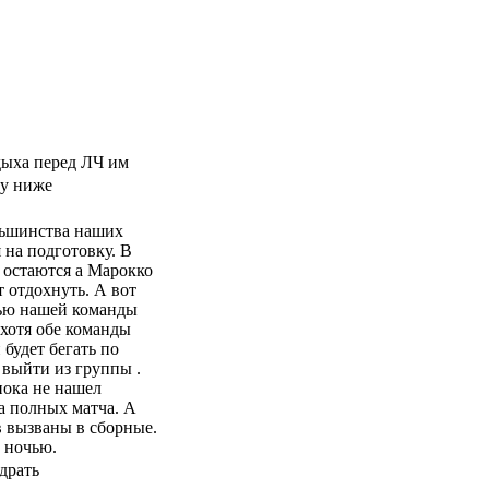
дыха перед ЛЧ им
му ниже
ольшинства наших
 на подготовку. В
 остаются а Марокко
 отдохнуть. А вот
тью нашей команды
(хотя обе команды
будет бегать по
 выйти из группы .
пока не нашел
ва полных матча. А
в вызваны в сборные.
у ночью.
драть