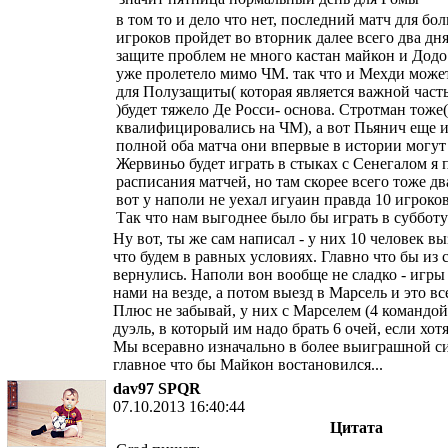
в том то и дело что нет, последний матч для б
игроков пройдет во вторник далее всего два дня
защите проблем не много кастан майкон и Додо
уже пролетело мимо ЧМ. так что и Мехди может
для Полузащиты( которая является важной час
)будет тяжело Де Росси- основа. Стротман тоже
квалифицировались на ЧМ), а вот Пьянич еще и 
полной оба матча они впервые в истории могут
Жервиньо будет играть в стыках с Сенегалом я 
расписания матчей, но там скорее всего тоже д
вот у наполи не уехал игуаин правда 10 игроко
Так что нам выгоднее было бы играть в суббот
Ну вот, ты же сам написал - у них 10 человек в
что будем в равных условиях. Главно что бы из 
вернулись. Наполи вон вообще не сладко - игры 
нами на везде, а потом выезд в Марсель и это вс
Плюс не забывай, у них с Марселем (4 командо
дуэль, в который им надо брать 6 очей, если хот
Мы всеравно изначально в более выиграшной си
главное что бы Майкон востановился...
dav97 SPQR
07.10.2013 16:40:44
Цитата