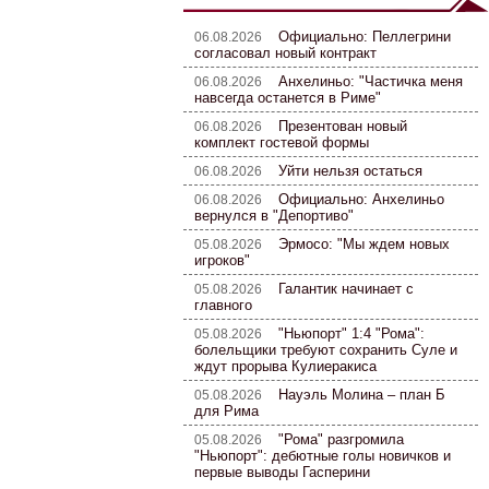
Официально: Пеллегрини
06.08.2026
согласовал новый контракт
Анхелиньо: "Частичка меня
06.08.2026
навсегда останется в Риме"
Презентован новый
06.08.2026
комплект гостевой формы
Уйти нельзя остаться
06.08.2026
Официально: Анхелиньо
06.08.2026
вернулся в "Депортиво"
Эрмосо: "Мы ждем новых
05.08.2026
игроков"
Галантик начинает с
05.08.2026
главного
"Ньюпорт" 1:4 "Рома":
05.08.2026
болельщики требуют сохранить Суле и
ждут прорыва Кулиеракиса
Науэль Молина – план Б
05.08.2026
для Рима
"Рома" разгромила
05.08.2026
"Ньюпорт": дебютные голы новичков и
первые выводы Гасперини