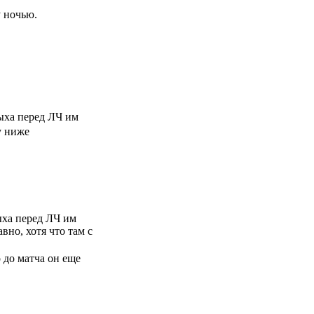
ту ночью.
ыха перед ЛЧ им
у ниже
ыха перед ЛЧ им
вно, хотя что там с
 до матча он еще