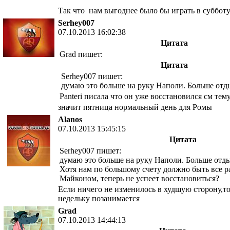
Так что нам выгоднее было бы играть в суббо
Serhey007
07.10.2013 16:02:38
Цитата
Grad пишет:
Цитата
Serhey007 пишет:
думаю это больше на руку Наполи. Больше отд
Panteri писала что он уже восстановился см тем
значит пятница нормальный день для Ромы
Alanos
07.10.2013 15:45:15
Цитата
Serhey007 пишет:
думаю это больше на руку Наполи. Больше отд
Хотя нам по большому счету должно быть все ра
Майконом, теперь не успеет восстановиться?
Если ничего не изменилось в худшую сторону,то
недельку позанимается
Grad
07.10.2013 14:44:13