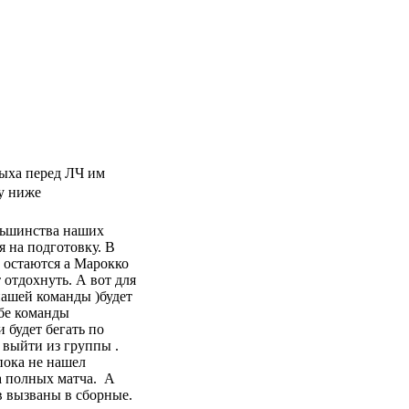
дыха перед ЛЧ им
му ниже
ольшинства наших
я на подготовку. В
 остаются а Марокко
 отдохнуть. А вот для
нашей команды )будет
обе команды
 будет бегать по
 выйти из группы .
пока не нашел
ва полных матча. А
в вызваны в сборные.