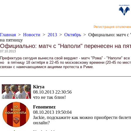
«Верон
Регистрация отключе
Главная
>
Новости
>
2013
>
Октябрь
>
Официально: матч с 
на пятницу
Официально: матч с "Наполи" перенесен на пя
07.10.2013
Префектура сегодня вынесла свой вердикт - матч "Рома" - "Наполи" все
но в пятницу 18 октября в 22-45 по московскому времени (20-45 по мес
связан с намечающимися акциями протеста в Риме.
Kirya
08.10.2013 22:30:56
что не так блин!
Fenomenez
08.10.2013 19:50:04
Jackie, подскажите как можно приобрести биле
онлайн?