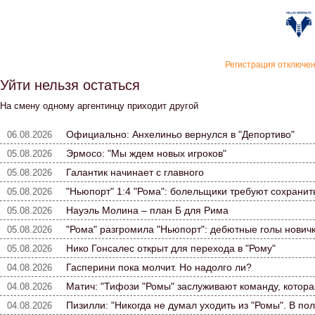
«Верон
Регистрация отключе
Уйти нельзя остаться
На смену одному аргентинцу приходит другой
Официально: Анхелиньо вернулся в "Депортиво"
06.08.2026
Эрмосо: "Мы ждем новых игроков"
05.08.2026
Галантик начинает с главного
05.08.2026
"Ньюпорт" 1:4 "Рома": болельщики требуют сохранит
05.08.2026
Науэль Молина – план Б для Рима
05.08.2026
"Рома" разгромила "Ньюпорт": дебютные голы нович
05.08.2026
Нико Гонсалес открыт для перехода в "Рому"
05.08.2026
Гасперини пока молчит. Но надолго ли?
04.08.2026
Матич: "Тифози "Ромы" заслуживают команду, которая
04.08.2026
Пизилли: "Никогда не думал уходить из "Ромы". В по
04.08.2026