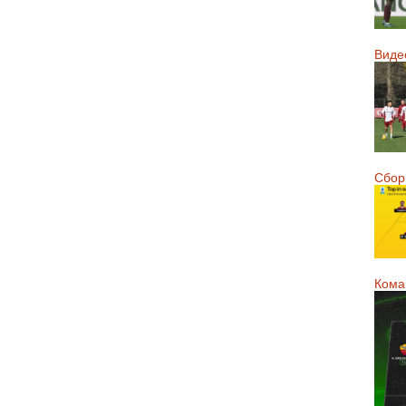
Виде
Сборн
Кома