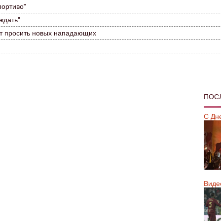
портиво"
ждать"
ет просить новых нападающих
ПОС
С Дн
Виде