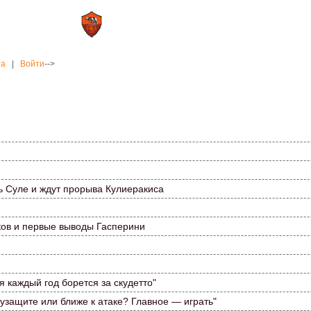
0 : 2
а»
«Рома»
на
|
Войти
-->
ь Суле и ждут прорыва Кулиеракиса
ков и первые выводы Гасперини
 каждый год борется за скудетто"
лузащите или ближе к атаке? Главное — играть"