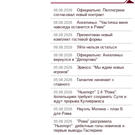
Официально: Пеллегрини
06.08.2026
согласовал новый контракт
Анхелиньо: "Частичка меня
06.08.2026
навсегда останется в Риме"
Презентован новый
06.08.2026
комплект гостевой формы
Уйти нельзя остаться
06.08.2026
Официально: Анхелиньо
06.08.2026
вернулся в "Депортиво"
Эрмосо: "Мы ждем новых
05.08.2026
игроков"
Галантик начинает с
05.08.2026
главного
"Ньюпорт" 1:4 "Рома":
05.08.2026
болельщики требуют сохранить Суле и
ждут прорыва Кулиеракиса
Науэль Молина – план Б
05.08.2026
для Рима
"Рома" разгромила
05.08.2026
"Ньюпорт": дебютные голы новичков и
первые выводы Гасперини