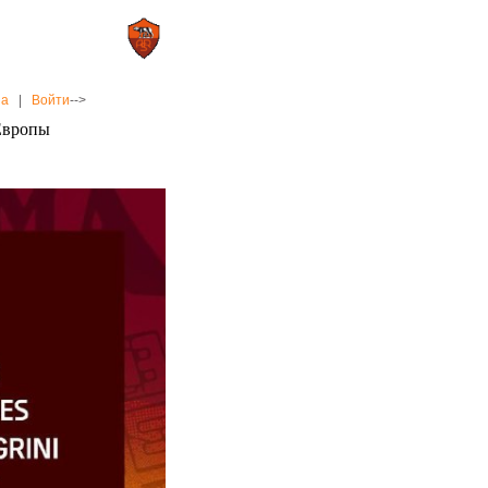
0 : 2
а»
«Рома»
на
|
Войти
-->
 Европы