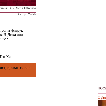
очник:
AS Roma Ufficiale
Автор:
Yulek
пустит физрук
вия Н’Дика или
иньо?
Тен Хаг
гистрироваться
или
ПОС
С Дн