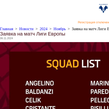
«Верон
Регистрация отключе
Главная
>
Новости
>
2024
>
Ноябрь
>
Заявка на матч Лиги
Заявка на матч Лиги Европы
06.11.2024