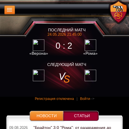
ПОСЛЕДНИЙ МАТЧ
24.05.2026 21:45:00
0 : 2
«Верона»
«Рома»
СЛЕДУЮЩИЙ МАТЧ
Регистрация отключена
|
Войти
-->
НОВОСТИ
СТАТЬИ
"Брайтон" 3:0 "Рома": от раздражения до
09.08.2026