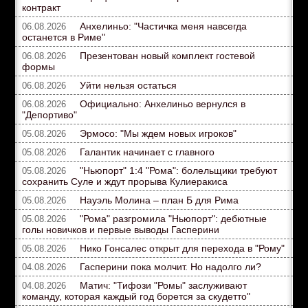
контракт
Анхелиньо: "Частичка меня навсегда
06.08.2026
останется в Риме"
Презентован новый комплект гостевой
06.08.2026
формы
Уйти нельзя остаться
06.08.2026
Официально: Анхелиньо вернулся в
06.08.2026
"Депортиво"
Эрмосо: "Мы ждем новых игроков"
05.08.2026
Галантик начинает с главного
05.08.2026
"Ньюпорт" 1:4 "Рома": болельщики требуют
05.08.2026
сохранить Суле и ждут прорыва Кулиеракиса
Науэль Молина – план Б для Рима
05.08.2026
"Рома" разгромила "Ньюпорт": дебютные
05.08.2026
голы новичков и первые выводы Гасперини
Нико Гонсалес открыт для перехода в "Рому"
05.08.2026
Гасперини пока молчит. Но надолго ли?
04.08.2026
Матич: "Тифози "Ромы" заслуживают
04.08.2026
команду, которая каждый год борется за скудетто"