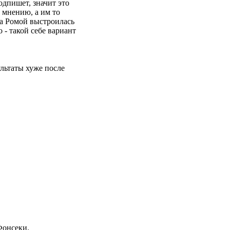
одпишет, значит это
 мнению, а им то
за Ромой выстроилась
 - такой себе вариант
льтаты хуже после
.
Фонсеки.