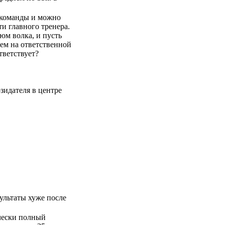
я команды и можно
ти главного тренера.
юм волка, и пусть
чем на ответственной
тветствует?
озидателя в центре
ультаты хуже после
чески полный