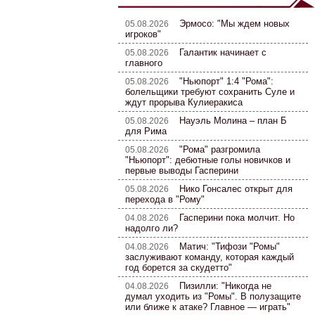
Эрмосо: "Мы ждем новых
05.08.2026
игроков"
Галантик начинает с
05.08.2026
главного
"Ньюпорт" 1:4 "Рома":
05.08.2026
болельщики требуют сохранить Суле и
ждут прорыва Кулиеракиса
Науэль Молина – план Б
05.08.2026
для Рима
"Рома" разгромила
05.08.2026
"Ньюпорт": дебютные голы новичков и
первые выводы Гасперини
Нико Гонсалес открыт для
05.08.2026
перехода в "Рому"
Гасперини пока молчит. Но
04.08.2026
надолго ли?
Матич: "Тифози "Ромы"
04.08.2026
заслуживают команду, которая каждый
год борется за скудетто"
Пизилли: "Никогда не
04.08.2026
думал уходить из "Ромы". В полузащите
или ближе к атаке? Главное — играть"