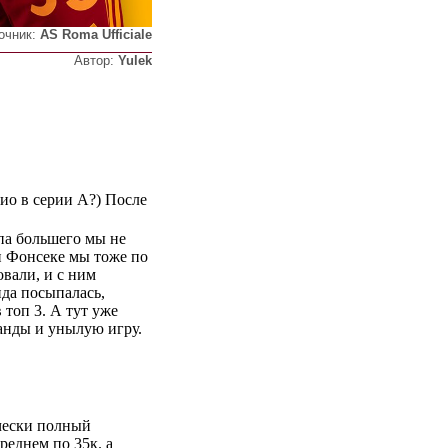
очник:
AS Roma Ufficiale
Автор:
Yulek
ио в серии А?) После
па большего мы не
и Фонсеке мы тоже по
овали, и с ним
нда посыпалась,
топ 3. А тут уже
манды и унылую игру.
чески полный
реднем по 35к. а