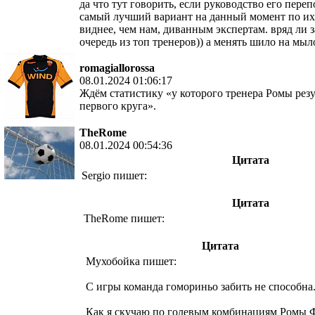
да что тут говорить, если руководство его переп
самый лучший вариант на данный момент по их
виднее, чем нам, диванным экспертам. вряд ли 
очередь из топ тренеров)) а менять шило на мыло
romagiallorossa
08.01.2024 01:06:17
Ждём статистику «у которого тренера Ромы резу
первого круга».
TheRome
08.01.2024 00:54:36
Цитата
Sergio пишет:
Цитата
TheRome пишет:
Цитата
Мухобойка пишет:
С игры команда гомориньо забить не способна
Как я скучаю по голевым комбинациям Ромы 