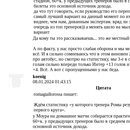
стадион, 60+к. у предыдущих тренеров было в с
билеты это основной источник дохода.
да что тут говорить, если руководство его пере
самый лучший вариант на данный момент по их
виднее, чем нам, диванным экспертам. вряд ли
очередь из топ тренеров)) а менять шило на мыл
вариант
Да кому ты это рассказываешь... это же местный
А по факту, у нас просто слабая оборона и мы 
всё. И я сильно сомневаюсь что в этом виновен 
про автобус, но смотрю на статистику, мы 3-е в
голам сильно впереди только Интер +13 голов 
+4. Всё. А вот с пропущенными у нас беда.
koenig
08.01.2024 01:43:15
Цитата
romagiallorossa пишет:
Ждём статистику «у которого тренера Ромы рез
первого круга».
у Моура на домашние матчи собирается практич
60+к. у предыдущих тренеров было в среднем по
основной источник дохода.