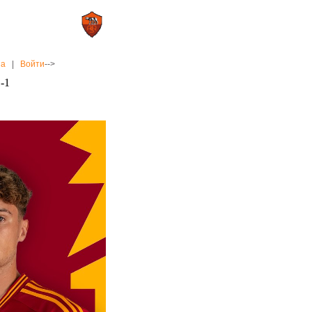
0 : 2
а»
«Рома»
на
|
Войти
-->
1-1