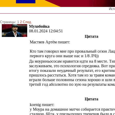
Ист
Страницы:
1
2
След.
Мухобойка
08.01.2024 12:04:51
Цитата
Мастяев Артём пишет:
Кто там говорил мне про провальный сезон Лац
первого круга они выше нас и 1/8 ЛЧ))
Да моуриньососам нравится идти на 8 месте. Ти
заслуживаем, это психология середняка. Вот пр
итогу показали неудачный результат, его критик
пришлось расстаться. Хотя там из за травм кома
играли больше половины сезона хорошо и шли в 
третий год абсолютно по хую на результаты ко
Цитата
koenig пишет:
у Моура на домашние матчи собирается практи
стадион, 60+к. у предыдущих тренеров было в с