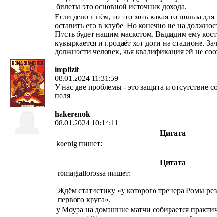
билеты это основной источник дохода.
Если дело в нём, то это хоть какая то польза дл
оставить его в клубе. Но конечно не на должнос
Пусть будет нашим маскотом. Выдадим ему кост
кувыркается и продаёт хот доги на стадионе. За
должности человек, чья квалификация ей не соо
implizit
08.01.2024 11:31:59
У нас две проблемы - это защита и отсутствие с
поля
hakerenok
08.01.2024 10:14:11
Цитата
koenig пишет:
Цитата
romagiallorossa пишет:
Ждём статистику «у которого тренера Ромы рез
первого круга».
у Моура на домашние матчи собирается практи