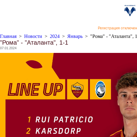
«Верон
Регистрация отключе
Главная
>
Новости
>
2024
>
Январь
>
"Рома" - "Аталанта", 
"Рома" - "Аталанта", 1-1
07.01.2024