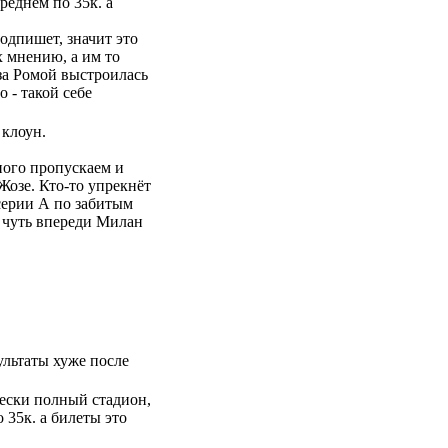
реднем по 35к. а
подпишет, значит это
 мнению, а им то
 за Ромой выстроилась
о - такой себе
 клоун.
много пропускаем и
Жозе. Кто-то упрекнёт
 серии А по забитым
и чуть впереди Милан
ультаты хуже после
ески полный стадион,
 35к. а билеты это