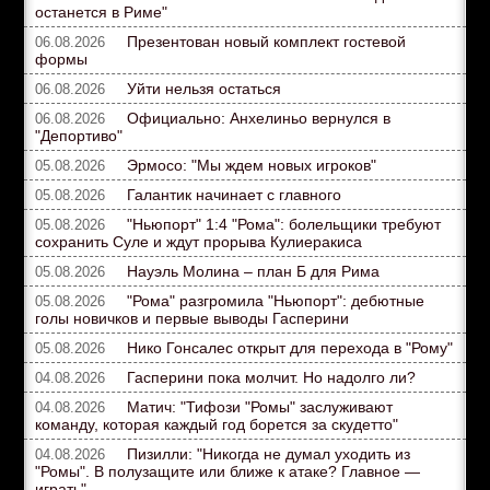
останется в Риме"
Презентован новый комплект гостевой
06.08.2026
формы
Уйти нельзя остаться
06.08.2026
Официально: Анхелиньо вернулся в
06.08.2026
"Депортиво"
Эрмосо: "Мы ждем новых игроков"
05.08.2026
Галантик начинает с главного
05.08.2026
"Ньюпорт" 1:4 "Рома": болельщики требуют
05.08.2026
сохранить Суле и ждут прорыва Кулиеракиса
Науэль Молина – план Б для Рима
05.08.2026
"Рома" разгромила "Ньюпорт": дебютные
05.08.2026
голы новичков и первые выводы Гасперини
Нико Гонсалес открыт для перехода в "Рому"
05.08.2026
Гасперини пока молчит. Но надолго ли?
04.08.2026
Матич: "Тифози "Ромы" заслуживают
04.08.2026
команду, которая каждый год борется за скудетто"
Пизилли: "Никогда не думал уходить из
04.08.2026
"Ромы". В полузащите или ближе к атаке? Главное —
играть"