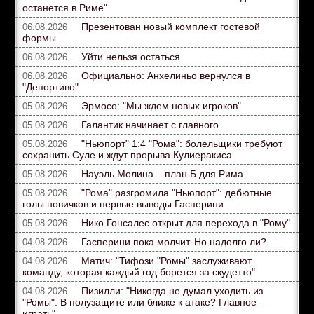
останется в Риме"
Презентован новый комплект гостевой
06.08.2026
формы
Уйти нельзя остаться
06.08.2026
Официально: Анхелиньо вернулся в
06.08.2026
"Депортиво"
Эрмосо: "Мы ждем новых игроков"
05.08.2026
Галантик начинает с главного
05.08.2026
"Ньюпорт" 1:4 "Рома": болельщики требуют
05.08.2026
сохранить Суле и ждут прорыва Кулиеракиса
Науэль Молина – план Б для Рима
05.08.2026
"Рома" разгромила "Ньюпорт": дебютные
05.08.2026
голы новичков и первые выводы Гасперини
Нико Гонсалес открыт для перехода в "Рому"
05.08.2026
Гасперини пока молчит. Но надолго ли?
04.08.2026
Матич: "Тифози "Ромы" заслуживают
04.08.2026
команду, которая каждый год борется за скудетто"
Пизилли: "Никогда не думал уходить из
04.08.2026
"Ромы". В полузащите или ближе к атаке? Главное —
играть"