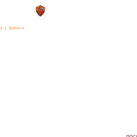
0 : 2
а»
«Рома»
на
|
Войти
-->
ПОС