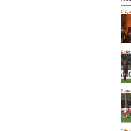
С Дн
Виде
Виде
Сборн