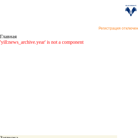
«Верон
Регистрация отключе
Главная
'yill:news_archive.year' is not a component
Загрузка...