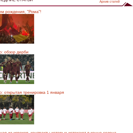
Архив статей
ем рождения, "Рома"!
о: обзор дерби
о: открытая тренировка 1 января
ая из игроков, контракты которых истекают в конце сезона