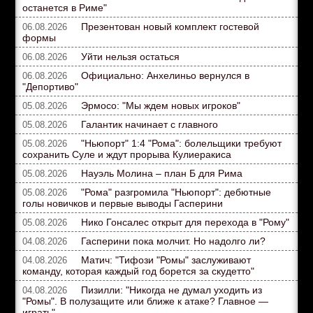
останется в Риме"
Презентован новый комплект гостевой
06.08.2026
формы
Уйти нельзя остаться
06.08.2026
Официально: Анхелиньо вернулся в
06.08.2026
"Депортиво"
Эрмосо: "Мы ждем новых игроков"
05.08.2026
Галантик начинает с главного
05.08.2026
"Ньюпорт" 1:4 "Рома": болельщики требуют
05.08.2026
сохранить Суле и ждут прорыва Кулиеракиса
Науэль Молина – план Б для Рима
05.08.2026
"Рома" разгромила "Ньюпорт": дебютные
05.08.2026
голы новичков и первые выводы Гасперини
Нико Гонсалес открыт для перехода в "Рому"
05.08.2026
Гасперини пока молчит. Но надолго ли?
04.08.2026
Матич: "Тифози "Ромы" заслуживают
04.08.2026
команду, которая каждый год борется за скудетто"
Пизилли: "Никогда не думал уходить из
04.08.2026
"Ромы". В полузащите или ближе к атаке? Главное —
играть"