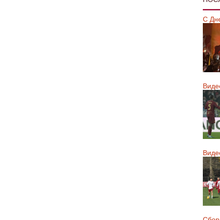
С Дн
Виде
Виде
Сборн