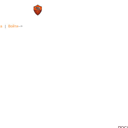
0 : 2
а»
«Рома»
на
|
Войти
-->
ПОС