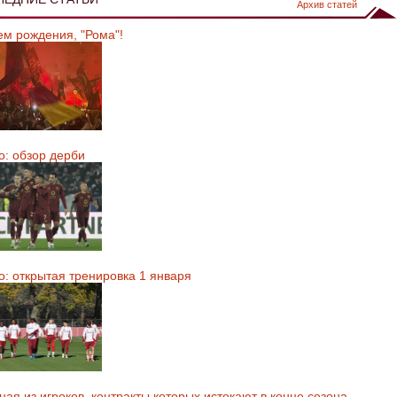
Архив статей
ем рождения, "Рома"!
о: обзор дерби
о: открытая тренировка 1 января
ая из игроков, контракты которых истекают в конце сезона