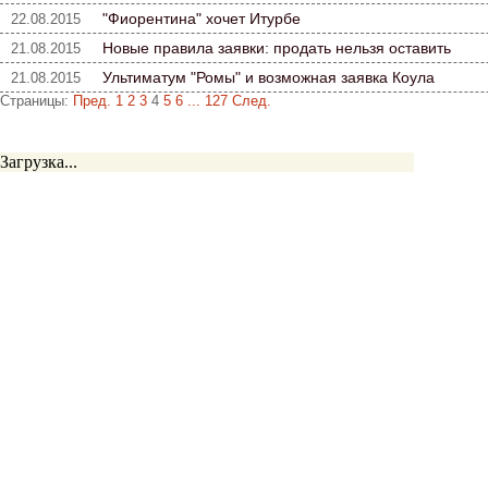
"Фиорентина" хочет Итурбе
22.08.2015
Новые правила заявки: продать нельзя оставить
21.08.2015
Ультиматум "Ромы" и возможная заявка Коула
21.08.2015
Страницы:
Пред.
1
2
3
4
5
6
...
127
След.
Загрузка...