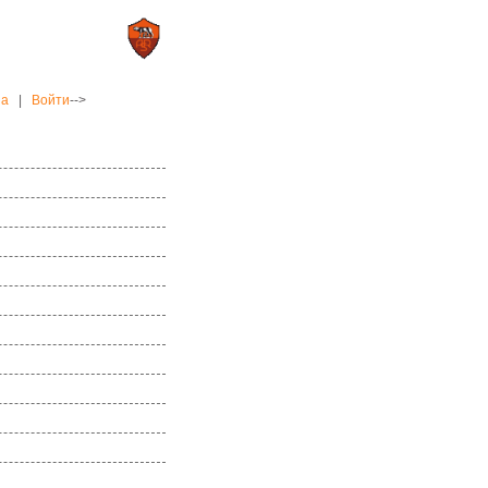
0 : 2
а»
«Рома»
на
|
Войти
-->