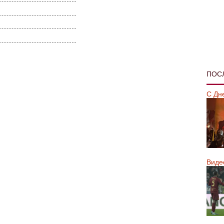
ПОС
С Дн
Виде