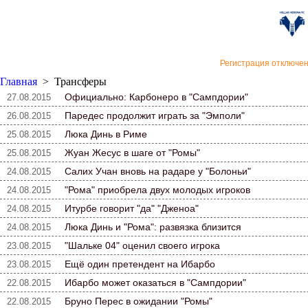
«Верон
Регистрация отключе
Главная
>
Трансферы
Официально: Карбонеро в "Сампдории"
27.08.2015
Паредес продолжит играть за "Эмполи"
26.08.2015
Люка Динь в Риме
25.08.2015
Жуан Жесус в шаге от "Ромы"
25.08.2015
Салих Учан вновь на радаре у "Болоньи"
24.08.2015
"Рома" приобрела двух молодых игроков
24.08.2015
Итурбе говорит "да" "Дженоа"
24.08.2015
Люка Динь и "Рома": развязка близится
24.08.2015
"Шальке 04" оценил своего игрока
23.08.2015
Ещё один претендент на Ибарбо
23.08.2015
Ибарбо может оказаться в "Сампдории"
22.08.2015
Бруно Перес в ожидании "Ромы"
22.08.2015