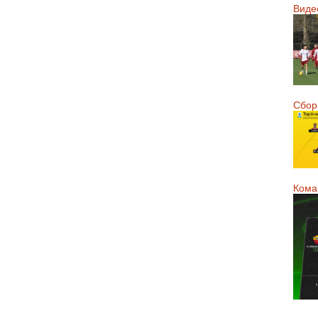
Виде
Сборн
Кома