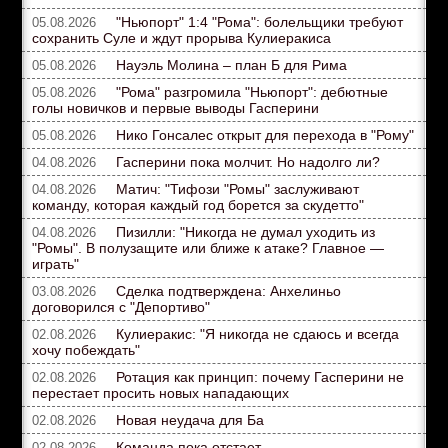
"Ньюпорт" 1:4 "Рома": болельщики требуют
05.08.2026
сохранить Суле и ждут прорыва Кулиеракиса
Науэль Молина – план Б для Рима
05.08.2026
"Рома" разгромила "Ньюпорт": дебютные
05.08.2026
голы новичков и первые выводы Гасперини
Нико Гонсалес открыт для перехода в "Рому"
05.08.2026
Гасперини пока молчит. Но надолго ли?
04.08.2026
Матич: "Тифози "Ромы" заслуживают
04.08.2026
команду, которая каждый год борется за скудетто"
Пизилли: "Никогда не думал уходить из
04.08.2026
"Ромы". В полузащите или ближе к атаке? Главное —
играть"
Сделка подтверждена: Анхелиньо
03.08.2026
договорился с "Депортиво"
Кулиеракис: "Я никогда не сдаюсь и всегда
02.08.2026
хочу побеждать"
Ротация как принцип: почему Гасперини не
02.08.2026
перестает просить новых нападающих
Новая неудача для Ба
02.08.2026
Команда пока отстает
02.08.2026