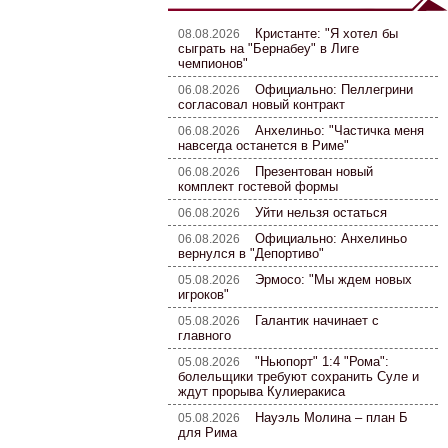
Кристанте: "Я хотел бы
08.08.2026
сыграть на "Бернабеу" в Лиге
чемпионов"
Официально: Пеллегрини
06.08.2026
согласовал новый контракт
Анхелиньо: "Частичка меня
06.08.2026
навсегда останется в Риме"
Презентован новый
06.08.2026
комплект гостевой формы
Уйти нельзя остаться
06.08.2026
Официально: Анхелиньо
06.08.2026
вернулся в "Депортиво"
Эрмосо: "Мы ждем новых
05.08.2026
игроков"
Галантик начинает с
05.08.2026
главного
"Ньюпорт" 1:4 "Рома":
05.08.2026
болельщики требуют сохранить Суле и
ждут прорыва Кулиеракиса
Науэль Молина – план Б
05.08.2026
для Рима