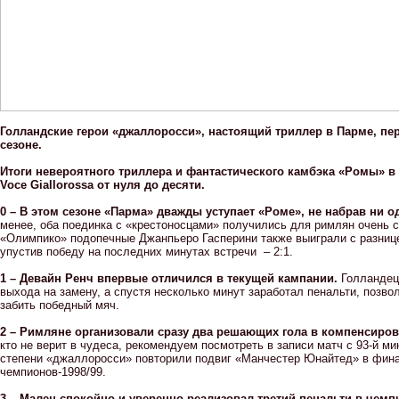
Голландские герои «джаллоросси», настоящий триллер в Парме, пе
сезоне.
Итоги невероятного триллера и фантастического камбэка «Ромы» в
Voce Giallorossa от нуля до десяти.
0 – В этом сезоне «Парма» дважды уступает «Роме», не набрав ни о
менее, оба поединка с «крестоносцами» получились для римлян очень 
«Олимпико» подопечные Джанпьеро Гасперини также выиграли с разнице
упустив победу на последних минутах встречи – 2:1.
1 – Девайн Ренч впервые отличился в текущей кампании.
Голландец
выхода на замену, а спустя несколько минут заработал пенальти, позв
забить победный мяч.
2 – Римляне организовали сразу два решающих гола в компенсиро
кто не верит в чудеса, рекомендуем посмотреть в записи матч с 93-й ми
степени «джаллоросси» повторили подвиг «Манчестер Юнайтед» в фин
чемпионов-1998/99.
3 – Мален спокойно и уверенно реализовал третий пенальти в чемп