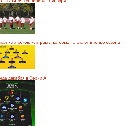
о: открытая тренировка 1 января
ая из игроков, контракты которых истекают в конце сезона
нда декабря в Серии А