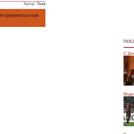
Автор:
Тоха
гистрироваться
или
ПОС
С Дн
Виде