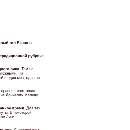
рвый гол Ренча в
 традиционной рубрике
дного очка.
Тем не
сложными. На
й в один мяч, едва не
 сравнял счет после
олив Дониеллу Малену
ванное время.
Для тех,
нуты. В некоторой
але Лиги
ионате.
С появлением