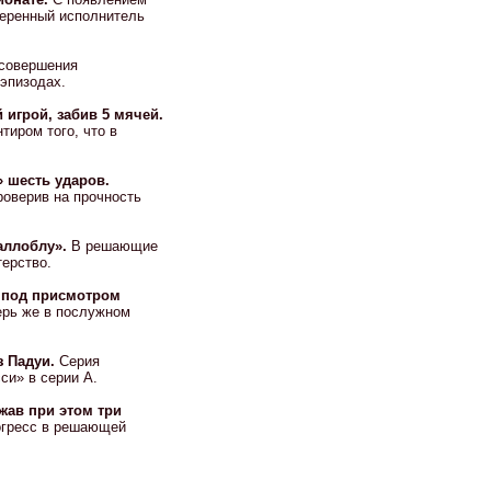
веренный исполнитель
совершения
 эпизодах.
игрой, забив 5 мячей.
тиром того, что в
 шесть ударов.
роверив на прочность
аллоблу».
В решающие
ерство.
 под присмотром
ерь же в послужном
з Падуи.
Серия
си» в серии А.
жав при этом три
огресс в решающей