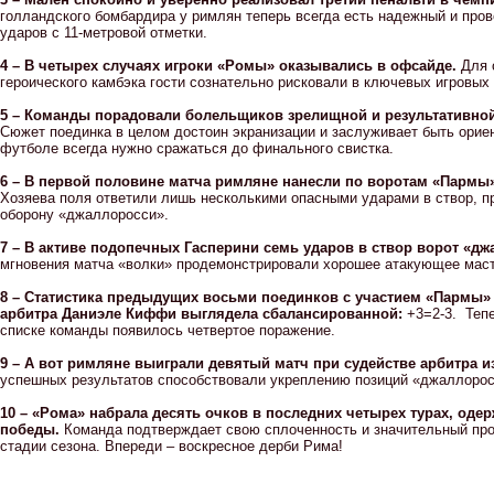
голландского бомбардира у римлян теперь всегда есть надежный и про
ударов с 11-метровой отметки.
4 – В четырех случаях игроки «Ромы» оказывались в офсайде.
Для 
героического камбэка гости сознательно рисковали в ключевых игровых
5 – Команды порадовали болельщиков зрелищной и результативной 
Сюжет поединка в целом достоин экранизации и заслуживает быть ориен
футболе всегда нужно сражаться до финального свистка.
6 – В первой половине матча римляне нанесли по воротам «Пармы»
Хозяева поля ответили лишь несколькими опасными ударами в створ, п
оборону «джаллоросси».
7 – В активе подопечных Гасперини семь ударов в створ ворот «дж
мгновения матча «волки» продемонстрировали хорошее атакующее маст
8 – Статистика предыдущих восьми поединков с участием «Пармы»
арбитра Даниэле Киффи выглядела сбалансированной:
+3=2-3. Теп
списке команды появилось четвертое поражение.
9 – А вот римляне выиграли девятый матч при судействе арбитра и
успешных результатов способствовали укреплению позиций «джаллорос
10 – «Рома» набрала десять очков в последних четырех турах, одер
победы.
Команда подтверждает свою сплоченность и значительный пр
стадии сезона. Впереди – воскресное дерби Рима!