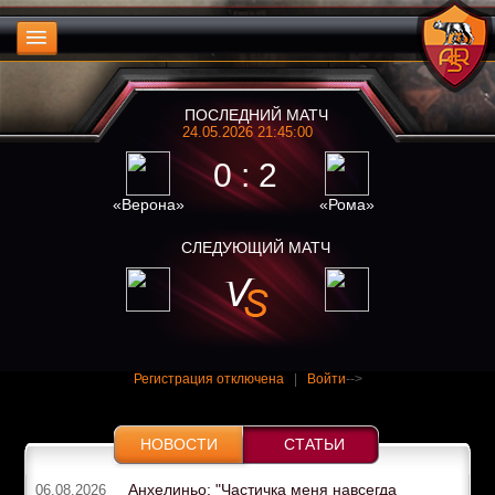
ПОСЛЕДНИЙ МАТЧ
24.05.2026 21:45:00
0 : 2
«Верона»
«Рома»
СЛЕДУЮЩИЙ МАТЧ
Регистрация отключена
|
Войти
-->
НОВОСТИ
СТАТЬИ
Анхелиньо: "Частичка меня навсегда
06.08.2026