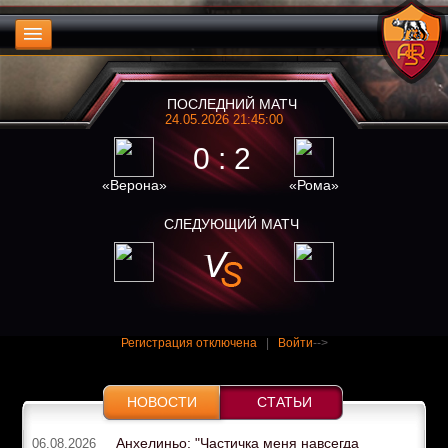
ПОСЛЕДНИЙ МАТЧ
24.05.2026 21:45:00
0 : 2
«Верона»
«Рома»
СЛЕДУЮЩИЙ МАТЧ
Регистрация отключена
|
Войти
-->
НОВОСТИ
СТАТЬИ
Анхелиньо: "Частичка меня навсегда
06.08.2026