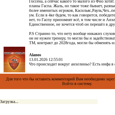
Госсена, а сейчас какого то малого из Фио хотят.
планы Гаспа. Жаль, но такое тоже бывает, разны
более именитых игроков, Касильяс,Рауль,Чех..п
ум. Если в 4ке будем, то как говорится, победите
нет, то Гаспу припомнят всё, в том числе и Ан
Единственное, не хочется чтоб он перешёл в др
P.S Странно то, что нету вообще никаких слухов
он не нужен тренеру, то могли бы и задействова
ТМ, контракт до 2028года, могли бы обменять и
Alanos
13.01.2026 12:55:01
Что происходит вокруг анхелиньо? Есть инфа в с
Для того что бы оставить комментарий Вам необходимо
заре
Войти
в систему.
Загрузка...