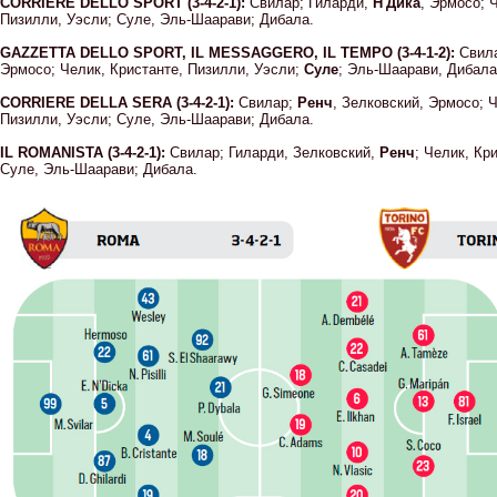
CORRIERE DELLO SPORT (3-4-2-1):
Свилар; Гиларди,
Н'Дика
, Эрмосо; 
Пизилли, Уэсли; Суле, Эль-Шаарави; Дибала.
GAZZETTA DELLO SPORT, IL MESSAGGERO, IL TEMPO (3-4-1-2):
Свила
Эрмосо; Челик, Кристанте, Пизилли, Уэсли;
Суле
; Эль-Шаарави, Дибала
CORRIERE DELLA SERA (3-4-2-1):
Свилар;
Ренч
, Зелковский, Эрмосо; 
Пизилли, Уэсли; Суле, Эль-Шаарави; Дибала.
IL ROMANISTA (3-4-2-1):
Свилар; Гиларди, Зелковский,
Ренч
; Челик, Кр
Суле, Эль-Шаарави; Дибала.