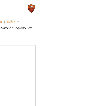
0 : 2
а»
«Рома»
на
|
Войти
-->
 матч с "Торино" от