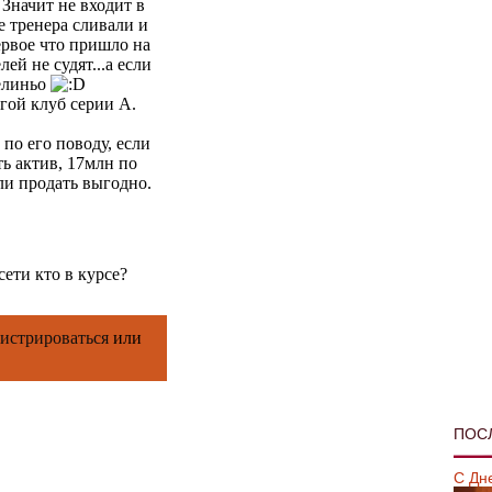
 Значит не входит в
е тренера сливали и
ервое что пришло на
лей не судят...а если
хелиньо
угой клуб серии А.
 по его поводу, если
ть актив, 17млн по
ли продать выгодно.
ети кто в курсе?
гистрироваться
или
ПОС
С Дн