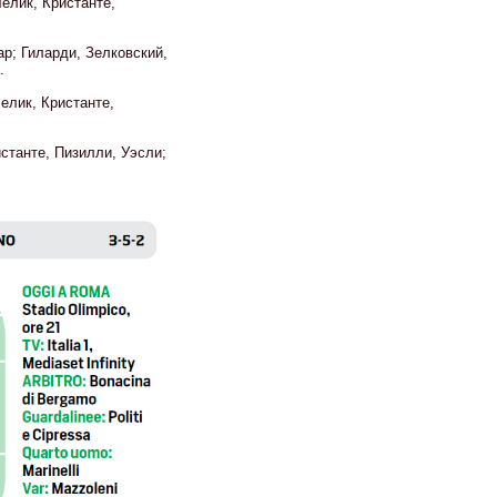
Челик, Кристанте,
р; Гиларди, Зелковский,
.
Челик, Кристанте,
истанте, Пизилли, Уэсли;