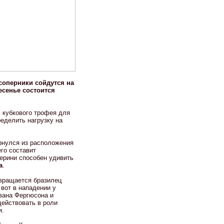
соперники сойдутся на
есенье состоится
 кубкового трофея для
еделить нагрузку на
рнулся из расположения
го составит
ерини способен удивить
а
.
звращается бразилец
 вот в нападении у
вана Фергюсона и
действовать в роли
и.