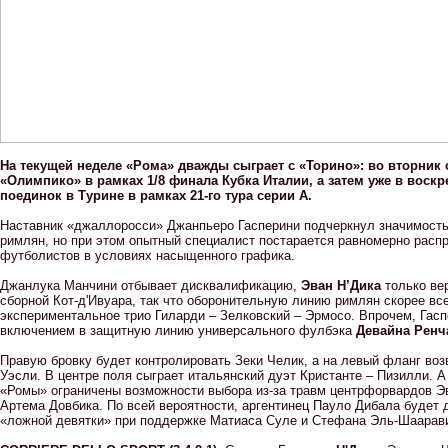
На текущей неделе «Рома» дважды сыграет с «Торино»: во вторник 
«Олимпико» в рамках 1/8 финала Кубка Италии, а затем уже в воскр
поединок в Турине в рамках 21-го тура серии А.
Наставник «джаллоросси» Джанпьеро Гасперини подчеркнул значимость
римлян, но при этом опытный специалист постарается равномерно распр
футболистов в условиях насыщенного графика.
Джанлука Манчини отбывает дисквалификацию,
Эван Н’Дика
только ве
сборной Кот-д'Ивуара, так что оборонительную линию римлян скорее все
экспериментальное трио Гиларди – Зелковский – Эрмосо. Впрочем, Гасп
включением в защитную линию универсального фулбэка
Девайна Ренч
Правую бровку будет контролировать Зеки Челик, а на левый фланг во
Уэсли. В центре поля сыграет итальянский дуэт Кристанте – Пизилли. А
«Ромы» ограничены возможности выбора из-за травм центрфорвардов Э
Артема Довбика. По всей вероятности, аргентинец Пауло Дибала будет 
«ложной девятки» при поддержке Матиаса Суле и Стефана Эль-Шаарав