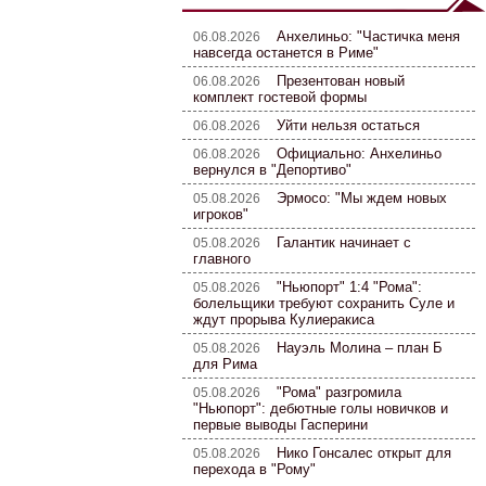
Анхелиньо: "Частичка меня
06.08.2026
навсегда останется в Риме"
Презентован новый
06.08.2026
комплект гостевой формы
Уйти нельзя остаться
06.08.2026
Официально: Анхелиньо
06.08.2026
вернулся в "Депортиво"
Эрмосо: "Мы ждем новых
05.08.2026
игроков"
Галантик начинает с
05.08.2026
главного
"Ньюпорт" 1:4 "Рома":
05.08.2026
болельщики требуют сохранить Суле и
ждут прорыва Кулиеракиса
Науэль Молина – план Б
05.08.2026
для Рима
"Рома" разгромила
05.08.2026
"Ньюпорт": дебютные голы новичков и
первые выводы Гасперини
Нико Гонсалес открыт для
05.08.2026
перехода в "Рому"