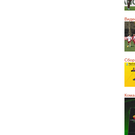
Виде
Сборн
Кома