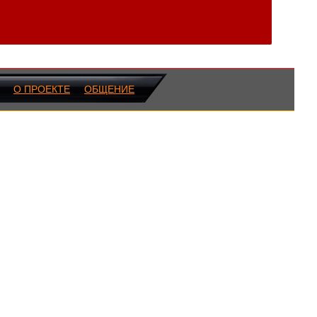
О ПРОЕКТЕ
ОБЩЕНИЕ