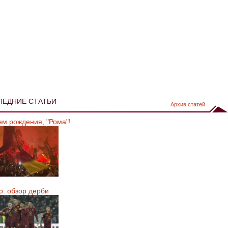
ЛЕДНИЕ СТАТЬИ
Архив статей
ем рождения, "Рома"!
о: обзор дерби