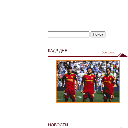
КАДР ДНЯ
Все фото
НОВОСТИ