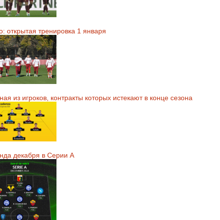
о: открытая тренировка 1 января
ая из игроков, контракты которых истекают в конце сезона
нда декабря в Серии А