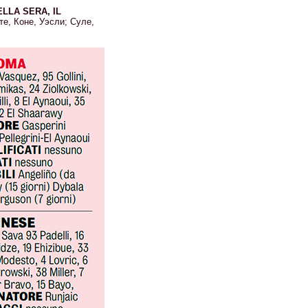
LLA SERA, IL
те, Коне, Уэсли; Суле,