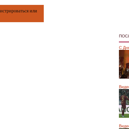
гистрироваться
или
ПОС
С Дн
Виде
Виде