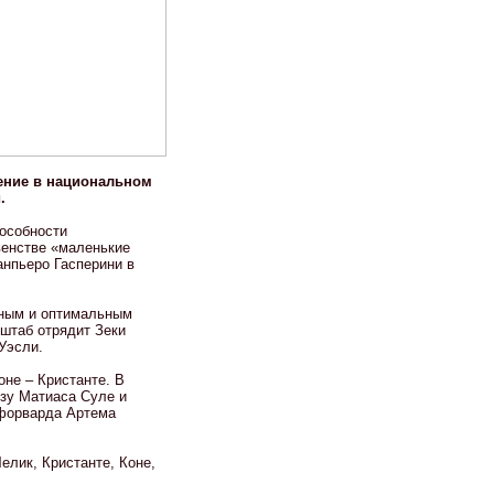
ение в национальном
.
пособности
венстве «маленькие
анпьеро Гасперини в
нным и оптимальным
 штаб отрядит Зеки
Уэсли.
не – Кристанте. В
зу Матиаса Суле и
рфорварда Артема
елик, Кристанте, Коне,