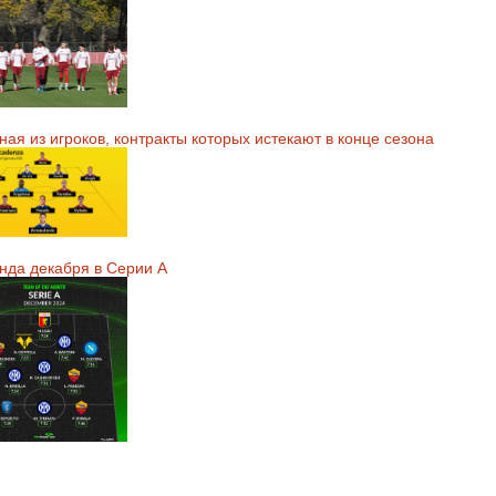
ая из игроков, контракты которых истекают в конце сезона
нда декабря в Серии А