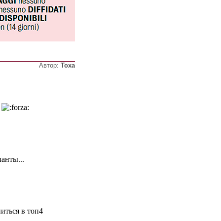
Автор:
Тоха
ь
анты...
иться в топ4