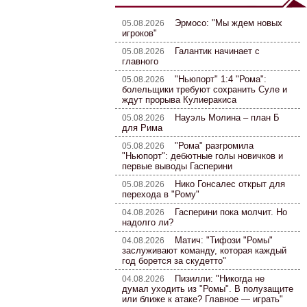
Эрмосо: "Мы ждем новых
05.08.2026
игроков"
Галантик начинает с
05.08.2026
главного
"Ньюпорт" 1:4 "Рома":
05.08.2026
болельщики требуют сохранить Суле и
ждут прорыва Кулиеракиса
Науэль Молина – план Б
05.08.2026
для Рима
"Рома" разгромила
05.08.2026
"Ньюпорт": дебютные голы новичков и
первые выводы Гасперини
Нико Гонсалес открыт для
05.08.2026
перехода в "Рому"
Гасперини пока молчит. Но
04.08.2026
надолго ли?
Матич: "Тифози "Ромы"
04.08.2026
заслуживают команду, которая каждый
год борется за скудетто"
Пизилли: "Никогда не
04.08.2026
думал уходить из "Ромы". В полузащите
или ближе к атаке? Главное — играть"