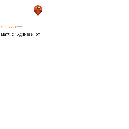
0 : 2
а»
«Рома»
на
|
Войти
-->
 матч с "Удинезе" от