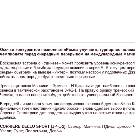
Осечки конкурентов позволяют «Роме» улучшить турнирное полож
чемпионате перед очередным перерывом на международные матчи
Воскресная встреча с «Удинезе» может прояснить уровень конкурентос
«джаллоросси» в борьбе за ведущие позиции в серии А. В текущем пер
зебры» обыграли на выезде «Интер», поэтому настрой у подопечных Дж
обязательном порядке будет предельно серьезным.
Трио защитников Манчини – Эрмосо – Н’Дика выглядит наиболее сыгра
звеном в тактической расстановке 3-4-2-1. На правую бровку тренерский
Челика, а слева наверняка будет действовать универсальный бразилец 
В средней линии поля у римлян сформирован основной дуэт хавбеков Ко
финальной трети наставник «джаллоросси» вновь сделает выбор в поль
Лоренцо Пеллегрини для поддержки выдвинутого на острие атаки цент
Довбика.
CORRIERE DELLO SPORT
(3-4-1-2)
:
Свилар; Манчини, Н'Дика, Эрмосо; Ч
Уэсли; Суле; Пеллегрини, Довбик.