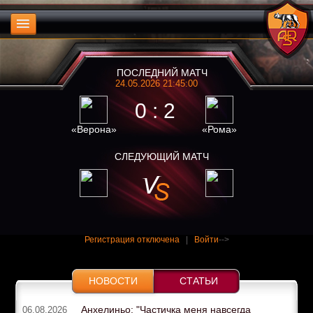
ПОСЛЕДНИЙ МАТЧ
24.05.2026 21:45:00
0 : 2
«Верона»
«Рома»
СЛЕДУЮЩИЙ МАТЧ
Регистрация отключена
|
Войти
-->
НОВОСТИ
СТАТЬИ
Анхелиньо: "Частичка меня навсегда
06.08.2026