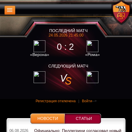
ПОСЛЕДНИЙ МАТЧ
24.05.2026 21:45:00
0 : 2
«Верона»
«Рома»
СЛЕДУЮЩИЙ МАТЧ
Регистрация отключена
|
Войти
-->
НОВОСТИ
СТАТЬИ
Официально: Пеллегрини согласовал новый
06.08.2026