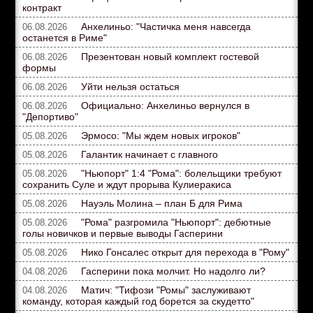
контракт
Анхелиньо: "Частичка меня навсегда
06.08.2026
останется в Риме"
Презентован новый комплект гостевой
06.08.2026
формы
Уйти нельзя остаться
06.08.2026
Официально: Анхелиньо вернулся в
06.08.2026
"Депортиво"
Эрмосо: "Мы ждем новых игроков"
05.08.2026
Галантик начинает с главного
05.08.2026
"Ньюпорт" 1:4 "Рома": болельщики требуют
05.08.2026
сохранить Суле и ждут прорыва Кулиеракиса
Науэль Молина – план Б для Рима
05.08.2026
"Рома" разгромила "Ньюпорт": дебютные
05.08.2026
голы новичков и первые выводы Гасперини
Нико Гонсалес открыт для перехода в "Рому"
05.08.2026
Гасперини пока молчит. Но надолго ли?
04.08.2026
Матич: "Тифози "Ромы" заслуживают
04.08.2026
команду, которая каждый год борется за скудетто"