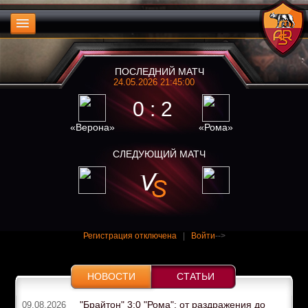
ПОСЛЕДНИЙ МАТЧ
24.05.2026 21:45:00
0 : 2
«Верона»
«Рома»
СЛЕДУЮЩИЙ МАТЧ
Регистрация отключена
|
Войти
-->
НОВОСТИ
СТАТЬИ
"Брайтон" 3:0 "Рома": от раздражения до
09.08.2026