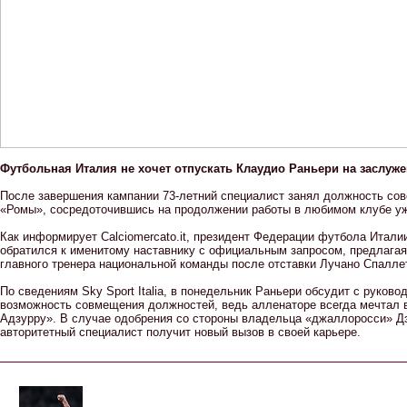
Футбольная Италия не хочет отпускать Клаудио Раньери на заслуж
После завершения кампании 73-летний специалист занял должность сов
«Ромы», сосредоточившись на продолжении работы в любимом клубе уж
Как информирует Сalciomercato.it, президент Федерации футбола Итали
обратился к именитому наставнику с официальным запросом, предлагая
главного тренера национальной команды после отставки Лучано Спалле
По сведениям Sky Sport Italia, в понедельник Раньери обсудит с руков
возможность совмещения должностей, ведь алленаторе всегда мечтал 
Адзурру». В случае одобрения со стороны владельца «джаллоросси» Д
авторитетный специалист получит новый вызов в своей карьере.