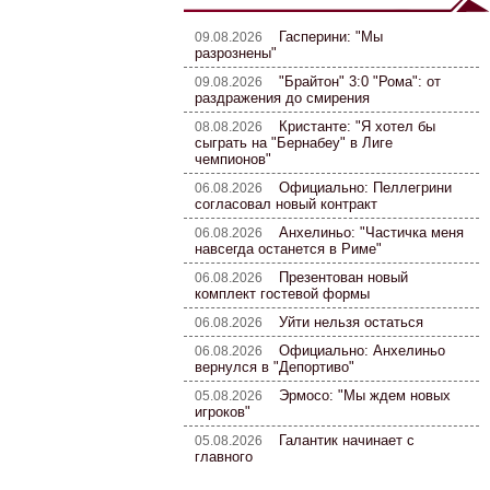
Гасперини: "Мы
09.08.2026
разрознены"
"Брайтон" 3:0 "Рома": от
09.08.2026
раздражения до смирения
Кристанте: "Я хотел бы
08.08.2026
сыграть на "Бернабеу" в Лиге
чемпионов"
Официально: Пеллегрини
06.08.2026
согласовал новый контракт
Анхелиньо: "Частичка меня
06.08.2026
навсегда останется в Риме"
Презентован новый
06.08.2026
комплект гостевой формы
Уйти нельзя остаться
06.08.2026
Официально: Анхелиньо
06.08.2026
вернулся в "Депортиво"
Эрмосо: "Мы ждем новых
05.08.2026
игроков"
Галантик начинает с
05.08.2026
главного