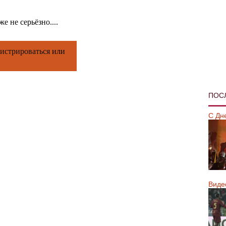
е не серьёзно....
гистрироваться
или
ПОС
С Дн
Виде