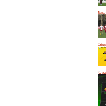
Виде
Сборн
Кома