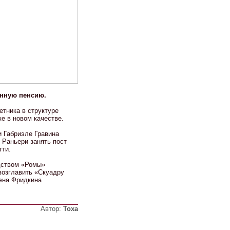
енную пенсию.
етника в структуре
е в новом качестве.
и Габриэле Гравина
 Раньери занять пост
тти.
одством «Ромы»
возглавить «Скуадру
эна Фридкина
Автор:
Тоха