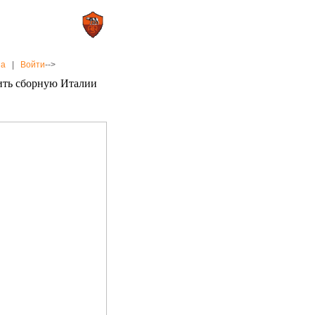
0 : 2
а»
«Рома»
на
|
Войти
-->
ить сборную Италии