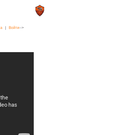
0 : 2
а»
«Рома»
на
|
Войти
-->