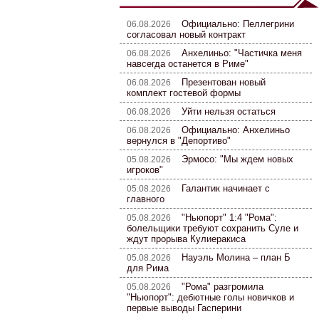
Официально: Пеллегрини
06.08.2026
согласовал новый контракт
Анхелиньо: "Частичка меня
06.08.2026
навсегда останется в Риме"
Презентован новый
06.08.2026
комплект гостевой формы
Уйти нельзя остаться
06.08.2026
Официально: Анхелиньо
06.08.2026
вернулся в "Депортиво"
Эрмосо: "Мы ждем новых
05.08.2026
игроков"
Галантик начинает с
05.08.2026
главного
"Ньюпорт" 1:4 "Рома":
05.08.2026
болельщики требуют сохранить Суле и
ждут прорыва Кулиеракиса
Науэль Молина – план Б
05.08.2026
для Рима
"Рома" разгромила
05.08.2026
"Ньюпорт": дебютные голы новичков и
первые выводы Гасперини