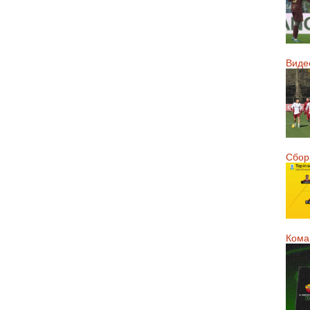
Виде
Сборн
Кома