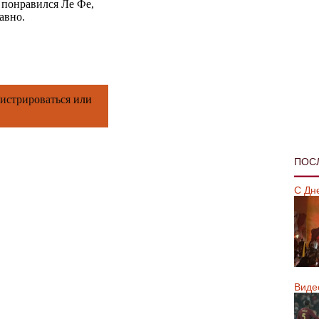
е понравился Ле Фе,
авно.
гистрироваться
или
ПОС
С Дн
Виде