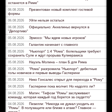
останется в Риме"
Презентован новый комплект гостевой
06.08.2026
формы
Уйти нельзя остаться
06.08.2026
Официально: Анхелиньо вернулся в
06.08.2026
"Депортиво"
Эрмосо: "Мы ждем новых игроков"
05.08.2026
Галантик начинает с главного
05.08.2026
"Ньюпорт" 1:4 "Рома": болельщики требуют
05.08.2026
сохранить Суле и ждут прорыва Кулиеракиса
Науэль Молина – план Б для Рима
05.08.2026
"Рома" разгромила "Ньюпорт": дебютные
05.08.2026
голы новичков и первые выводы Гасперини
Нико Гонсалес открыт для перехода в "Рому"
05.08.2026
Гасперини пока молчит. Но надолго ли?
04.08.2026
Матич: "Тифози "Ромы" заслуживают
04.08.2026
команду, которая каждый год борется за скудетто"
Пизилли: "Никогда не думал уходить из
04.08.2026
"Ромы". В полузащите или ближе к атаке? Главное —
играть"