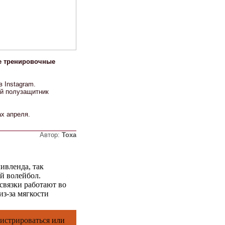
е тренировочные
 Instagram.
ий полузащитник
ах апреля.
Автор:
Тоха
ивленда, так
й волейбол.
 связки работают во
из-за мягкости
гистрироваться
или