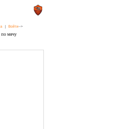
0 : 2
а»
«Рома»
на
|
Войти
-->
 по мячу