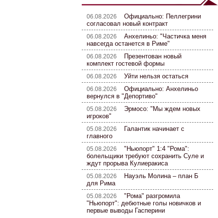
Официально: Пеллегрини
06.08.2026
согласовал новый контракт
Анхелиньо: "Частичка меня
06.08.2026
навсегда останется в Риме"
Презентован новый
06.08.2026
комплект гостевой формы
Уйти нельзя остаться
06.08.2026
Официально: Анхелиньо
06.08.2026
вернулся в "Депортиво"
Эрмосо: "Мы ждем новых
05.08.2026
игроков"
Галантик начинает с
05.08.2026
главного
"Ньюпорт" 1:4 "Рома":
05.08.2026
болельщики требуют сохранить Суле и
ждут прорыва Кулиеракиса
Науэль Молина – план Б
05.08.2026
для Рима
"Рома" разгромила
05.08.2026
"Ньюпорт": дебютные голы новичков и
первые выводы Гасперини