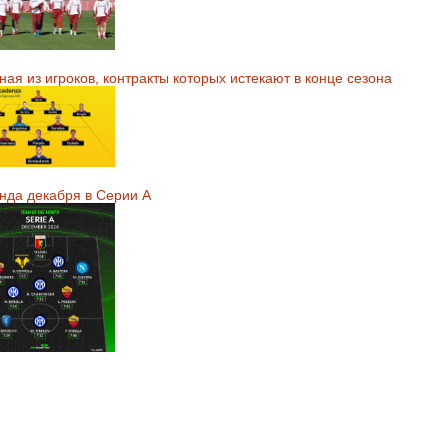
ая из игроков, контракты которых истекают в конце сезона
нда декабря в Серии А