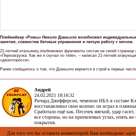
Плеймейкер «Ромы» Николо Дзаньоло возобновил индивидуальны
занятия, совместив беговые упражнения и легкую работу с мячом.
21-летний итальянец опубликовал фрагменты сессии на своей странице в
«Перезагрузка. Как же я скучал по тебе», – написал 21-летний атакующ
«джаллоросси».
Ранее сообщалось о том, что Дзаньоло вернется в строй в первых числ
Андрей
24.02.2021 18:16:32
Ричард Джефферсон, чемпион НБА в составе Кл
восстанавливал свои колени: он играл в пляжны
Сработало ещё как. Песочек мягкий, удар гасит,
все стороны, но на приемлемых углах, опять же 
покрытия.
Для того что бы оставить комментарий Вам необходимо
заре