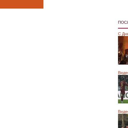
ПОС
С Дн
Виде
Виде