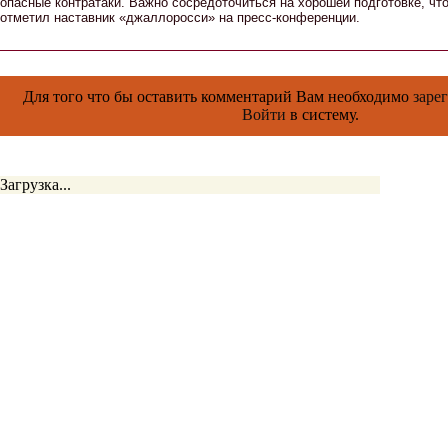
опасные контратаки. Важно сосредоточиться на хорошей подготовке, чт
отметил наставник «джаллоросси» на пресс-конференции.
Для того что бы оставить комментарий Вам необходимо
заре
Войти
в систему.
Загрузка...