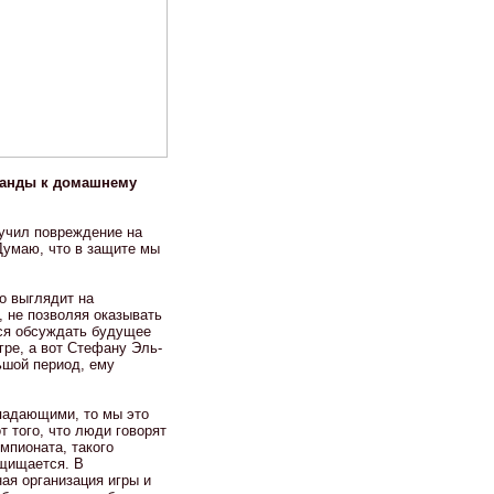
манды к домашнему
учил повреждение на
 Думаю, что в защите мы
о выглядит на
 не позволяя оказывать
тся обсуждать будущее
гре, а вот Стефану Эль-
ьшой период, ему
ападающими, то мы это
т того, что люди говорят
мпионата, такого
ащищается. В
ая организация игры и