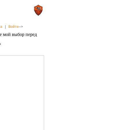
0 : 2
а»
«Рома»
на
|
Войти
-->
е мой выбор перед
"