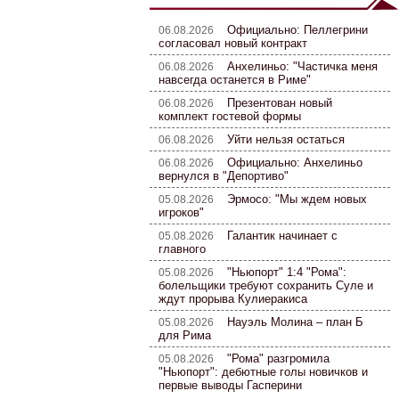
Официально: Пеллегрини
06.08.2026
согласовал новый контракт
Анхелиньо: "Частичка меня
06.08.2026
навсегда останется в Риме"
Презентован новый
06.08.2026
комплект гостевой формы
Уйти нельзя остаться
06.08.2026
Официально: Анхелиньо
06.08.2026
вернулся в "Депортиво"
Эрмосо: "Мы ждем новых
05.08.2026
игроков"
Галантик начинает с
05.08.2026
главного
"Ньюпорт" 1:4 "Рома":
05.08.2026
болельщики требуют сохранить Суле и
ждут прорыва Кулиеракиса
Науэль Молина – план Б
05.08.2026
для Рима
"Рома" разгромила
05.08.2026
"Ньюпорт": дебютные голы новичков и
первые выводы Гасперини