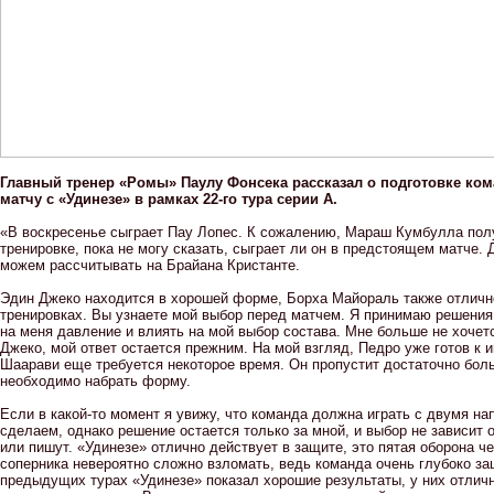
Главный тренер «Ромы» Паулу Фонсека рассказал о подготовке ко
матчу с «Удинезе» в рамках 22-го тура серии А.
«В воскресенье сыграет Пау Лопес. К сожалению, Мараш Кумбулла пол
тренировке, пока не могу сказать, сыграет ли он в предстоящем матче.
можем рассчитывать на Брайана Кристанте.
Эдин Джеко находится в хорошей форме, Борха Майораль также отличн
тренировках. Вы узнаете мой выбор перед матчем. Я принимаю решения,
на меня давление и влиять на мой выбор состава. Мне больше не хоче
Джеко, мой ответ остается прежним. На мой взгляд, Педро уже готов к и
Шаарави еще требуется некоторое время. Он пропустит достаточно бол
необходимо набрать форму.
Если в какой-то момент я увижу, что команда должна играть с двумя н
сделаем, однако решение остается только за мной, и выбор не зависит о
или пишут. «Удинезе» отлично действует в защите, это пятая оборона че
соперника невероятно сложно взломать, ведь команда очень глубоко з
предыдущих турах «Удинезе» показал хорошие результаты, у них отличн