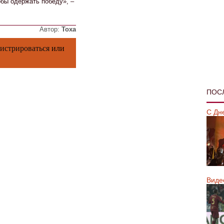
обы одержать победу», –
Автор:
Тоха
гистрироваться
или
ПОС
С Дн
Виде