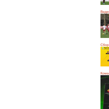
Виде
Сборн
Кома