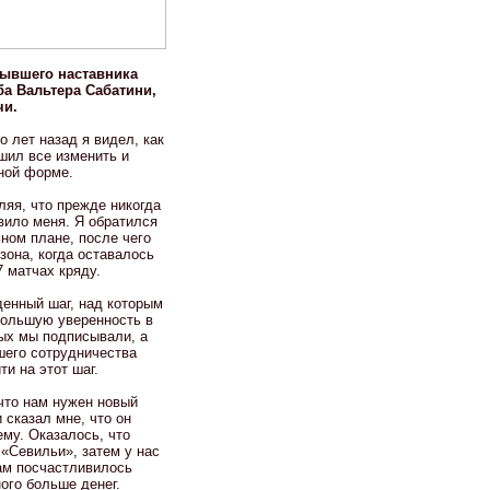
бывшего наставника
ба Вальтера Сабатини,
чи.
 лет назад я видел, как
шил все изменить и
льной форме.
ляя, что прежде никогда
вило меня. Я обратился
ном плане, после чего
зона, когда оставалось
7 матчах кряду.
денный шаг, над которым
 большую уверенность в
ых мы подписывали, а
шего сотрудничества
и на этот шаг.
 что нам нужен новый
 сказал мне, что он
ему. Оказалось, что
 «Севильи», затем у нас
Нам посчастливилось
ого больше денег.