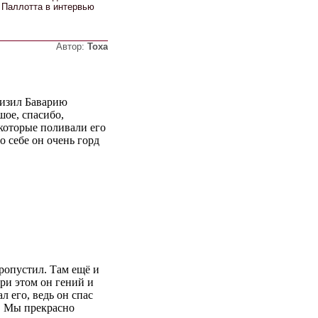
 Паллотта в интервью
Автор:
Тоха
низил Баварию
шое, спасибо,
которые поливали его
по себе он очень горд
пропустил. Там ещё и
при этом он гений и
л его, ведь он спас
е. Мы прекрасно