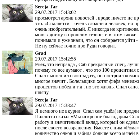
Sereja Tar
29.07.2017 15:43:02
просмотрел архив новостей , вроде ничего не п
это. «Спаллетти – очень сложный человек, но п
очень изобретательный. Я никогда не критиковал
мою задницу в прошлом сезоне, и в этом также
понимали и уже знали, что он собирается уйти»
Не ну сейчас точно про Руди говорит.
Grad
29.07.2017 15:42:55
Frez,
это неправда , Саб прекрасный спец, лучш
почему то все думают , что это 100 процентная 
Спал выполнил свою задачу, он построил команд
многое значит . Болельщики хотят фифа менедже
процентов побед и.т.д , но это жизнь. Спал сап
шляпу
Sereja Tar
29.07.2017 15:38:47
Я немного не вкурил, Спал сам ушёл( не продли
Паллотта сказал «Мы искренне благодарим Спал
работу и значительный вклад, который он сделал
после своего возвращения. Вместе с ним «Рома
количество очков и забила больше всего мячей 