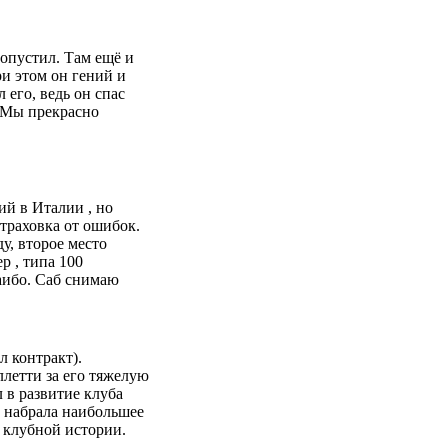
ропустил. Там ещё и
ри этом он гений и
 его, ведь он спас
. Мы прекрасно
ий в Италии , но
страховка от ошибок.
у, второе место
р , типа 100
саибо. Саб снимаю
л контракт).
летти за его тяжелую
 в развитие клуба
» набрала наибольшее
в клубной истории.