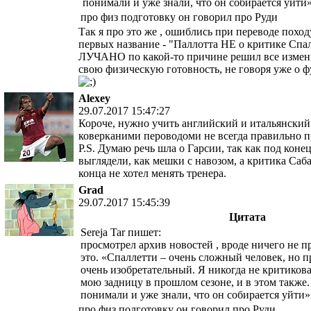
понимали и уже знали, что он собирается уйти
про физ подготовку он говорил про Руди
Так я про это же , ошиблись при переводе поход
первых название - "Паллотта НЕ о критике Спал
ЛУЧАНО по какой-то причине решил все измени
свою физическую готовность, не говоря уже о 
Alexey
29.07.2017 15:47:27
Короче, нужно учить английский и итальянский 
коверканими пероводоми не всегда правильно п
P.S. Думаю речь шла о Гарсии, так как под коне
выглядели, как мешки с навозом, а критика Саба 
конца не хотел менять тренера.
Grad
29.07.2017 15:45:39
Цитата
Sereja Tar пишет:
просмотрел архив новостей , вроде ничего не п
это. «Спаллетти – очень сложный человек, но п
очень изобретательный. Я никогда не критиковал
мою задницу в прошлом сезоне, и в этом также
понимали и уже знали, что он собирается уйти»
про физ подготовку он говорил про Руди