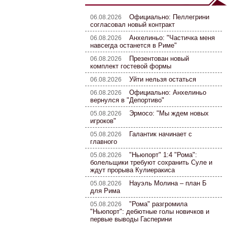
Официально: Пеллегрини
06.08.2026
согласовал новый контракт
Анхелиньо: "Частичка меня
06.08.2026
навсегда останется в Риме"
Презентован новый
06.08.2026
комплект гостевой формы
Уйти нельзя остаться
06.08.2026
Официально: Анхелиньо
06.08.2026
вернулся в "Депортиво"
Эрмосо: "Мы ждем новых
05.08.2026
игроков"
Галантик начинает с
05.08.2026
главного
"Ньюпорт" 1:4 "Рома":
05.08.2026
болельщики требуют сохранить Суле и
ждут прорыва Кулиеракиса
Науэль Молина – план Б
05.08.2026
для Рима
"Рома" разгромила
05.08.2026
"Ньюпорт": дебютные голы новичков и
первые выводы Гасперини