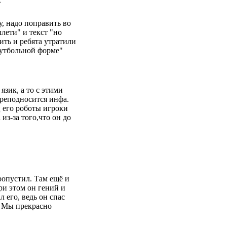
»
у, надо поправить во
лети" и текст "но
ть и ребята утратили
футбольной форме"
язик, а то с этими
реподносится инфа.
ц его роботы игроки
из-за того,что он до
ропустил. Там ещё и
ри этом он гений и
 его, ведь он спас
. Мы прекрасно