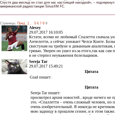
Спустя два месяца он стал для нас настоящей находкой», – подчеркнул
американской радиостанции SiriusXM FC.
Страницы:
Пред.
1
...
5
6
7
8
9
Alexey
29.07.2017 16:10:05
Кстати, всеми не любимый Спалетти сначала у
Анчелотти, а сейчас унижает Челси Конте. Боль
свистунам на трибуне и диванным аналитикам, 
грязью. Уверен он ушел из-за етого,так как сам 
и не стерпел неуважения болельщиков.
Sereja Tar
29.07.2017 15:49:21
Цитата
Grad пишет:
Цитата
Sereja Tar пишет:
просмотрел архив новостей , вроде ничего не 
это. «Спаллетти – очень сложный человек, но 
очень изобретательный. Я никогда не критикова
мою задницу в прошлом сезоне, и в этом такж