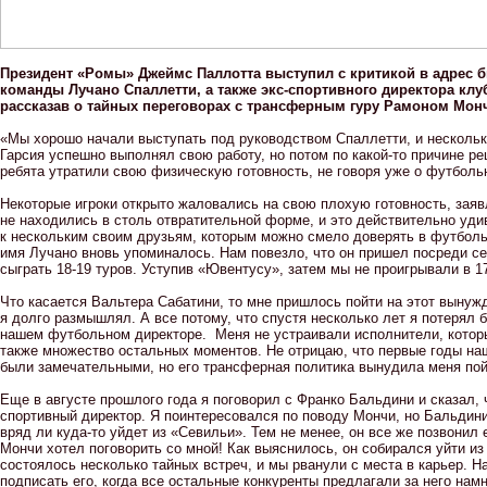
Президент «Ромы» Джеймс Паллотта выступил с критикой в адрес 
команды Лучано Спаллетти, а также экс-спортивного директора клу
рассказав о тайных переговорах с трансферным гуру Рамоном Мон
«Мы хорошо начали выступать под руководством Спаллетти, и несколько
Гарсия успешно выполнял свою работу, но потом по какой-то причине ре
ребята утратили свою физическую готовность, не говоря уже о футбо
Некоторые игроки открыто жаловались на свою плохую готовность, заяв
не находились в столь отвратительной форме, и это действительно уди
к нескольким своим друзьям, которым можно смело доверять в футболь
имя Лучано вновь упоминалось. Нам повезло, что он пришел посреди се
сыграть 18-19 туров. Уступив «Ювентусу», затем мы не проигрывали в 1
Что касается Вальтера Сабатини, то мне пришлось пойти на этот вынуж
я долго размышлял. А все потому, что спустя несколько лет я потерял
нашем футбольном директоре. Меня не устраивали исполнители, котор
также множество остальных моментов. Не отрицаю, что первые годы на
были замечательными, но его трансферная политика вынудила меня пойт
Еще в августе прошлого года я поговорил с Франко Бальдини и сказал,
спортивный директор. Я поинтересовался по поводу Мончи, но Бальдини
вряд ли куда-то уйдет из «Севильи». Тем не менее, он все же позвонил 
Мончи хотел поговорить со мной! Как выяснилось, он собирался уйти из
состоялось несколько тайных встреч, и мы рванули с места в карьер. 
подписать его, когда все остальные конкуренты предлагали за него намн