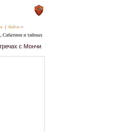
0 : 2
а»
«Рома»
на
|
Войти
-->
и, Сабатини и тайных
тречах с Мончи