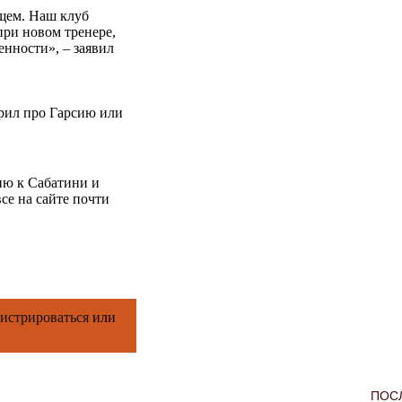
щем. Наш клуб
при новом тренере,
нности», – заявил
орил про Гарсию или
ию к Сабатини и
се на сайте почти
гистрироваться
или
ПОС