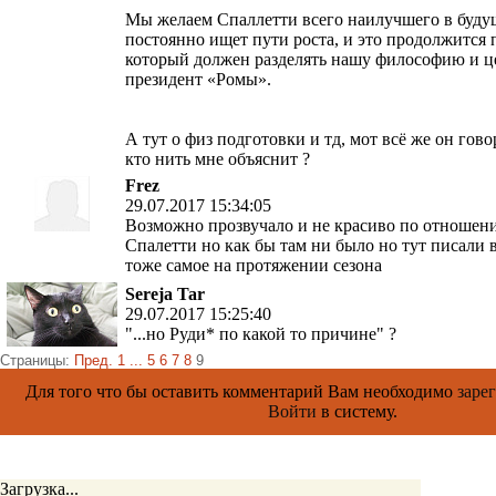
Мы желаем Спаллетти всего наилучшего в буду
постоянно ищет пути роста, и это продолжится 
который должен разделять нашу философию и це
президент «Ромы».
А тут о физ подготовки и тд, мот всё же он гов
кто нить мне объяснит ?
Frez
29.07.2017 15:34:05
Возможно прозвучало и не красиво по отношен
Спалетти но как бы там ни было но тут писали в
тоже самое на протяжении сезона
Sereja Tar
29.07.2017 15:25:40
"...но Руди* по какой то причине" ?
Страницы:
Пред.
1
...
5
6
7
8
9
Для того что бы оставить комментарий Вам необходимо
заре
Войти
в систему.
Загрузка...