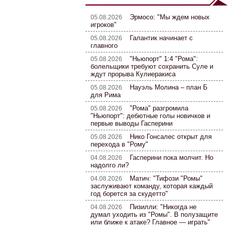
Эрмосо: "Мы ждем новых
05.08.2026
игроков"
Галантик начинает с
05.08.2026
главного
"Ньюпорт" 1:4 "Рома":
05.08.2026
болельщики требуют сохранить Суле и
ждут прорыва Кулиеракиса
Науэль Молина – план Б
05.08.2026
для Рима
"Рома" разгромила
05.08.2026
"Ньюпорт": дебютные голы новичков и
первые выводы Гасперини
Нико Гонсалес открыт для
05.08.2026
перехода в "Рому"
Гасперини пока молчит. Но
04.08.2026
надолго ли?
Матич: "Тифози "Ромы"
04.08.2026
заслуживают команду, которая каждый
год борется за скудетто"
Пизилли: "Никогда не
04.08.2026
думал уходить из "Ромы". В полузащите
или ближе к атаке? Главное — играть"