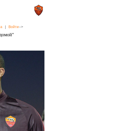
0 : 2
а»
«Рома»
на
|
Войти
-->
 домой"