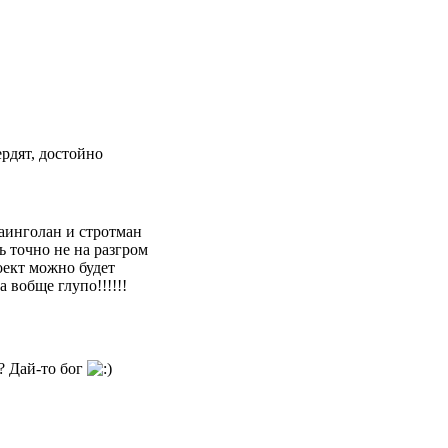
ердят, достойно
наинголан и стротман
ь точно не на разгром
роект можно будет
 вобще глупо!!!!!!
? Дай-то бог