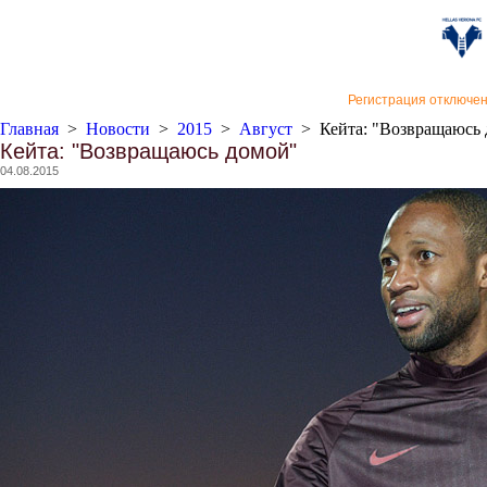
«Верон
Регистрация отключе
Главная
>
Новости
>
2015
>
Август
>
Кейта: "Возвращаюсь
Кейта: "Возвращаюсь домой"
04.08.2015