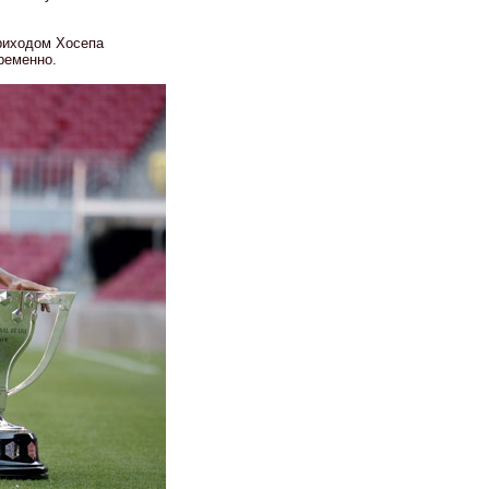
приходом Хосепа
ременно.