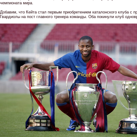
чемпионата мира.
Добавим, что Кейта стал первым приобретением каталонского клуба с 
Гвардиолы на пост главного тренера команды. Оба покинули клуб однов