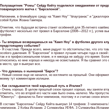
Полузащитник "Ромы" Сейду Кейту поделился ожиданиями от пред
товарищеского матча с "Барселоной".
Напомним, в ближайшую среду на "Камп Ноу" "блаугранас" и "джаллоро
собой Кубок Жоана Гампера.
Отметим, что будущая встреча станет особенной для 35-летнего хавбек
футболист несколько лет провел в Барселоне (2008—2012 гг.), успев в
трофеи.
- Ты впервые возвращаешься на "Камп Ноу" в футболке другого клу
предстоящему событию?
- Я счастлив. Прежде всего, меня радует то обстоятельство, что это то
особого давления. В "Барселоне" я провел лучшие четыре года в своей 
так и в профессиональном плане, и я никогда не забуду это время. Бол
относились ко мне хорошо и никогда не освистывали. Я бы сравнил это
в место, где я выиграл все.
- Что думаешь о нынешней "Барсе"?
- Новый сезоне еще не начался, но взгляните на прошлый. Они оформили
моему тут комментарии излишни.
- Как складывается твой карьерный путь в Италии?
- Очень хорошо. В целом прошлый сезон прошел хорошо, мы заняли вто
отметить, что во второй его части нам было очень нелегко. Мы пропуст
"Ювентус" - финалиста Лиги чемпионов, поэтому я и считаю сезон впол
В составе "Барселоны" Сейду Кейта выиграл 14 трофеев: 3 чемпионата 
чемпионов, 2 Кубка Испании, 2 Суперкубка УЕФА, 3 Суперкубка Испании