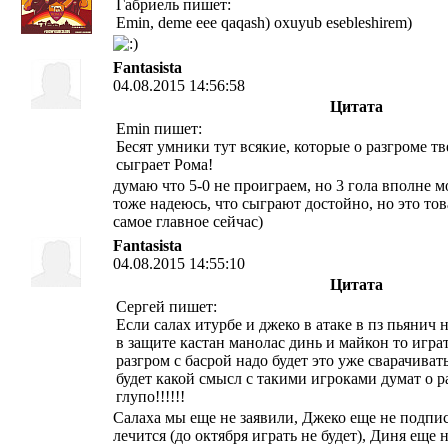
Габриель пишет:
Emin, deme eee qaqash) oxuyub esebleshirem)
Fantasista
04.08.2015 14:56:58
Цитата
Emin пишет:
Бесят умники тут всякие, которые о разгроме тв
сыграет Рома!
думаю что 5-0 не проиграем, но 3 гола вполне 
тоже надеюсь, что сыграют достойно, но это тов
самое главное сейчас)
Fantasista
04.08.2015 14:55:10
Цитата
Сергей пишет:
Если салах итурбе и джеко в атаке в пз пьянич
в защите кастан манолас динь и майкон то играт
разгром с басрой надо будет это уже сварачиват
будет какой смысл с такими игроками думат о 
глупо!!!!!!
Салаха мы еще не заявили, Джеко еще не подпи
лечится (до октября играть не будет), Диня еще 