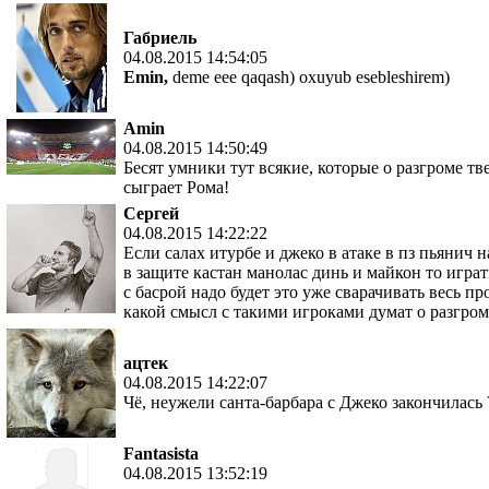
Габриель
04.08.2015 14:54:05
Emin,
deme eee qaqash) oxuyub esebleshirem)
Amin
04.08.2015 14:50:49
Бесят умники тут всякие, которые о разгроме тв
сыграет Рома!
Сергей
04.08.2015 14:22:22
Если салах итурбе и джеко в атаке в пз пьянич 
в защите кастан манолас динь и майкон то играт
с басрой надо будет это уже сварачивать весь п
какой смысл с такими игроками думат о разгрома
ацтек
04.08.2015 14:22:07
Чё, неужели санта-барбара с Джеко закончилась 
Fantasista
04.08.2015 13:52:19