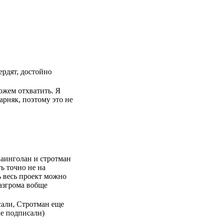
ердят, достойно
можем отхватить. Я
арняк, поэтому это не
 наинголан и стротман
ь точно не на
ь весь проект можно
разгрома вобще
сали, Стротман еще
не подписали)