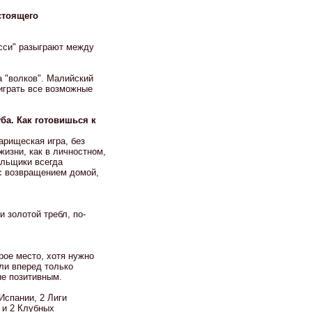
стоящего
сси" разыграют между
а "волков". Малийский
ыиграть все возможные
ба. Как готовишься к
варищеская игра, без
жизни, как в личностном,
ельщики всегда
 с возвращением домой,
 золотой требл, по-
рое место, хотя нужно
или вперед только
не позитивным.
Испании, 2 Лиги
 и 2 Клубных