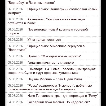
"Бернабеу" в Лиге чемпионов"
Официально: Пеллегрини согласовал новый
06.08.2026
контракт
Анхелиньо: "Частичка меня навсегда
06.08.2026
останется в Риме"
Презентован новый комплект гостевой
06.08.2026
формы
Уйти нельзя остаться
06.08.2026
Официально: Анхелиньо вернулся в
06.08.2026
"Депортиво"
Эрмосо: "Мы ждем новых игроков"
05.08.2026
Галантик начинает с главного
05.08.2026
"Ньюпорт" 1:4 "Рома": болельщики требуют
05.08.2026
сохранить Суле и ждут прорыва Кулиеракиса
Науэль Молина – план Б для Рима
05.08.2026
"Рома" разгромила "Ньюпорт": дебютные
05.08.2026
голы новичков и первые выводы Гасперини
Нико Гонсалес открыт для перехода в "Рому"
05.08.2026
Гасперини пока молчит. Но надолго ли?
04.08.2026