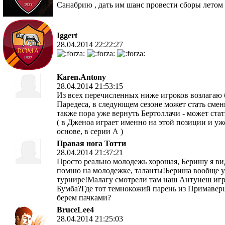
Санабрию , дать им шанс провести сборы летом , 
Iggert
28.04.2014 22:22:27
Karen.Antony
28.04.2014 21:53:15
Из всех перечисленных ниже игроков возлагаю
Паредеса, в следующем сезоне может стать сме
также пора уже вернуть Бертоллачи - может ст
( в Дженоа играет именно на этой позиции и уже
основе, в серии А )
Правая нога Тотти
28.04.2014 21:37:21
Просто реально молодежь хорошая, Беришу я ви
помню на молодежке, таланты!Бериша вообще у
турнире!Малагу смотрели там наш Антунеш игра
Бумба?Где тот темнокожий парень из Примавер
берем пачками?
BruceLee4
28.04.2014 21:25:03