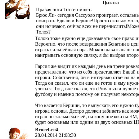
Цитата
Правая нога Тотти пишет:
Брюс Ли- сегодня Сассуоло проиграет, остальн
поиграть Едваю и Берише!Просто сколько моло
они исчезают, сейчас всех не перечислить!Мож
Толоя?
Толою тоже нужно еще доказывать свое право иг
Вероятно, что после возвращения Бенатии в цен
играть сильнейшая пара. Можно давать шанс но
наигрывать основную связку, я бы выбрал второ
Гарсия же видит их каждый день на тренировка
представление, что из себя представляет Едвай
игроки. Собственно, он в интервью отвечал на 
Тогда он сказал, что он еще не готов и ему нуж
учиться. Тогда же сказал, что Романьоли лучше 
футболу и именно поэтому он получает некоторо
Что касается Бериши, то выпускать его нужно б
игрока основы. Дестро должен забивать как мож
играл несколько матчей, на кону поездка на ЧМ,
будет основным или одним из двух основных Ц
BruceLee4
28.04.2014 21:08:30