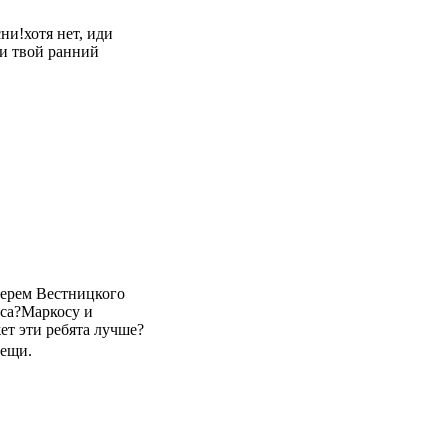
ни!хотя нет, иди
 и твой ранний
берем Вестницкого
са?Маркосу и
ет эти ребята лучше?
вещи.