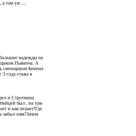
а там уж ....
 большие надежды на
нщиком Пьянича. А
ать сменщиком Кевина
 3 года стажа в
дел и Стротмана
бийцей был , на том
ет и как играет!Где
ы забыл имя?Зачем