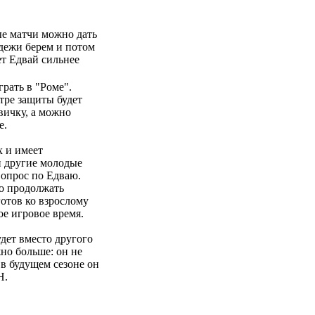
ые матчи можно дать
дежи берем и потом
ет Едвай сильнее
рать в "Роме".
тре защиты будет
вичку, а можно
е.
х и имеет
 и другие молодые
вопрос по Едваю.
но продолжать
готов ко взрослому
е игровое время.
удет вместо другого
но больше: он не
 в будущем сезоне он
Н.