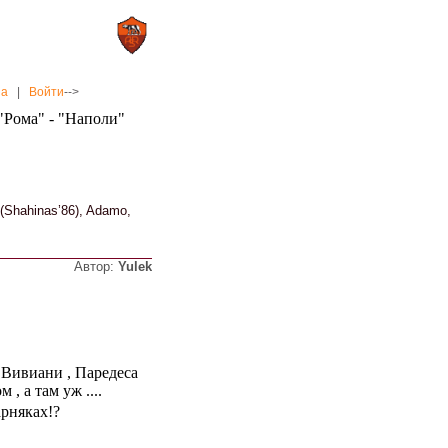
0 : 2
а»
«Рома»
на
|
Войти
-->
 "Рома" - "Наполи"
i (Shahinas’86), Adamo,
Автор:
Yulek
 Вивиани , Паредеса
, а там уж ....
арняках!?