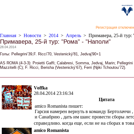
«Верон
Регистрация отключе
Главная
>
Новости
>
2014
>
Апрель
>
Примавера, 25-й тур:
Примавера, 25-й тур: "Рома" - "Наполи"
28.04.2014
Голы: Pellegrini’39,F. Ricci'70, Vestenický'81, Jedvaj'90+1
AS ROMA (4-3-3): Proietti Gaffi; Calabresi, Somma, Jedvaj, Marin; Pellegrin
Mazzitelli (C); F. Ricci, Berisha (Vestenický’67), Ferri (Njiki Tchoutou’72).
Voffka
28.04.2014 23:16:34
Цитата
amico Romanista пишет:
Гарсия намерен вернуть в команду Бертолаччи ,
и Санабрию , дать им шанс провести сборы летом 
справедливо. когда еще, если не на сборах в тов
amico Romanista