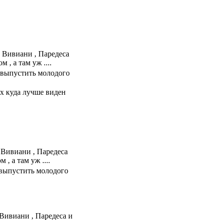
, Вивиани , Паредеса
, а там уж ....
м выпустить молодого
ах куда лучше виден
 Вивиани , Паредеса
, а там уж ....
м выпустить молодого
 Вивиани , Паредеса и