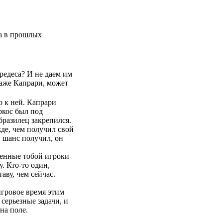
та в прошлых
едеса? И не даем им
аже Капрари, может
о к ней. Капрари
ркос был под
бразилец закрепился.
де, чем получил свой
й шанс получил, он
ленные тобой игроки
. Кто-то один,
аву, чем сейчас.
игровое время этим
серьезные задачи, и
на поле.