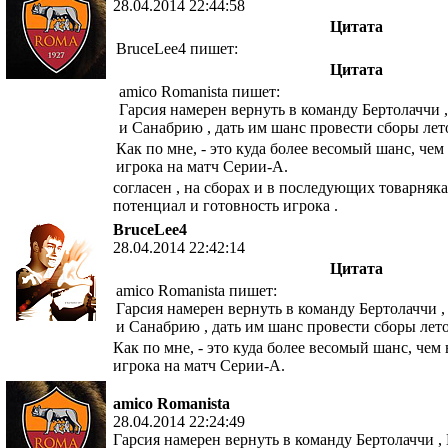
28.04.2014 22:44:58
Цитата
BruceLee4 пишет:
Цитата
amico Romanista пишет:
Гарсия намерен вернуть в команду Бертолаччи 
и Санабрию , дать им шанс провести сборы летом 
Как по мне, - это куда более весомый шанс, че
игрока на матч Серии-А.
согласен , на сборах и в последующих товарняк
потенциал и готовность игрока .
BruceLee4
28.04.2014 22:42:14
Цитата
amico Romanista пишет:
Гарсия намерен вернуть в команду Бертолаччи ,
и Санабрию , дать им шанс провести сборы летом 
Как по мне, - это куда более весомый шанс, че
игрока на матч Серии-А.
amico Romanista
28.04.2014 22:24:49
Гарсия намерен вернуть в команду Бертолаччи ,