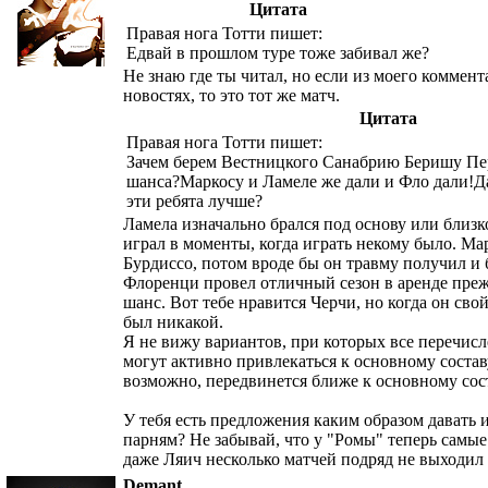
Цитата
Правая нога Тотти пишет:
Едвай в прошлом туре тоже забивал же?
Не знаю где ты читал, но если из моего коммен
новостях, то это тот же матч.
Цитата
Правая нога Тотти пишет:
Зачем берем Вестницкого Санабрию Беришу Пер
шанса?Маркосу и Ламеле же дали и Фло дали!Д
эти ребята лучше?
Ламела изначально брался под основу или близк
играл в моменты, когда играть некому было. Ма
Бурдиссо, потом вроде бы он травму получил и 
Флоренци провел отличный сезон в аренде преж
шанс. Вот тебе нравится Черчи, но когда он сво
был никакой.
Я не вижу вариантов, при которых все перечис
могут активно привлекаться к основному составу
возможно, передвинется ближе к основному сост
У тебя есть предложения каким образом давать 
парням? Не забывай, что у "Ромы" теперь самые 
даже Ляич несколько матчей подряд не выходил 
Demant