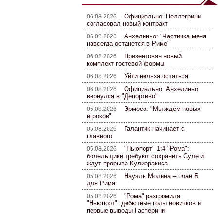
Официально: Пеллегрини
06.08.2026
согласовал новый контракт
Анхелиньо: "Частичка меня
06.08.2026
навсегда останется в Риме"
Презентован новый
06.08.2026
комплект гостевой формы
Уйти нельзя остаться
06.08.2026
Официально: Анхелиньо
06.08.2026
вернулся в "Депортиво"
Эрмосо: "Мы ждем новых
05.08.2026
игроков"
Галантик начинает с
05.08.2026
главного
"Ньюпорт" 1:4 "Рома":
05.08.2026
болельщики требуют сохранить Суле и
ждут прорыва Кулиеракиса
Науэль Молина – план Б
05.08.2026
для Рима
"Рома" разгромила
05.08.2026
"Ньюпорт": дебютные голы новичков и
первые выводы Гасперини