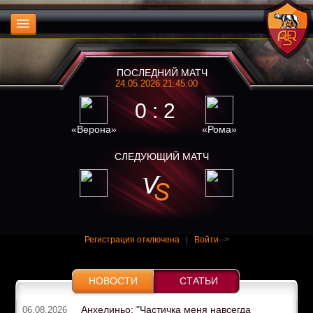
ПОСЛЕДНИЙ МАТЧ
24.05.2026 21:45:00
0 : 2
«Верона»
«Рома»
СЛЕДУЮЩИЙ МАТЧ
Регистрация отключена
|
Войти
-->
НОВОСТИ
СТАТЬИ
Анхелиньо: "Частичка меня навсегда
06.08.2026