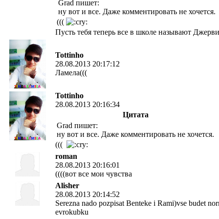
Grad пишет:
ну вот и все. Даже комментировать не хочется.
(((
Пусть тебя теперь все в школе называют Джерв
Tottinho
28.08.2013 20:17:12
Ламела(((
Tottinho
28.08.2013 20:16:34
Цитата
Grad пишет:
ну вот и все. Даже комментировать не хочется.
(((
roman
28.08.2013 20:16:01
((((вот все мои чувства
Alisher
28.08.2013 20:14:52
Serezna nado pozpisat Benteke i Rami)vse budet no
evrokubku