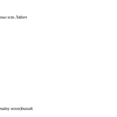
иньо или Ляйич
rmalny sezon)buzudt