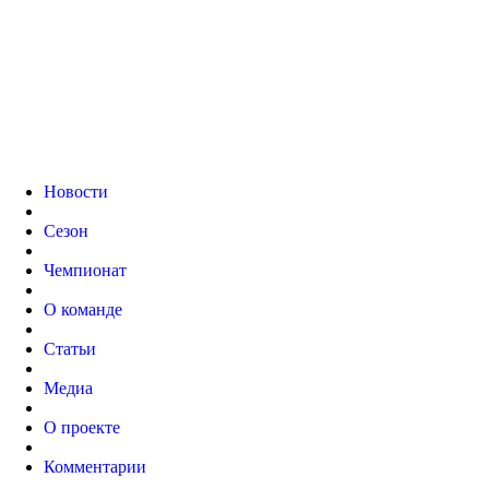
Новости
Сезон
Чемпионат
О команде
Статьи
Медиа
О проекте
Комментарии