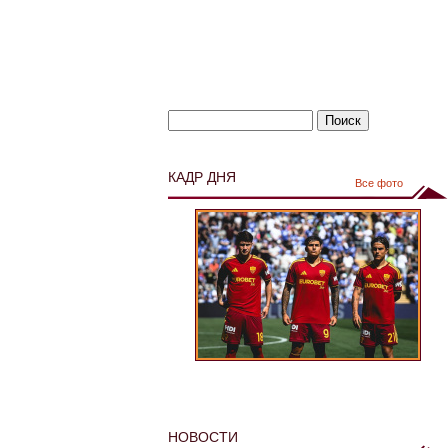
КАДР ДНЯ
Все фото
НОВОСТИ