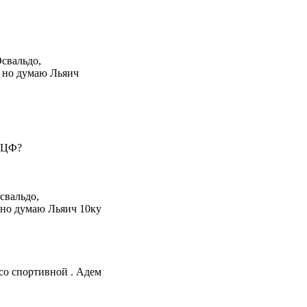
Освальдо,
, но думаю Льяич
ю ЦФ?
свальдо,
 но думаю Льяич 10ку
 со спортивной . Адем