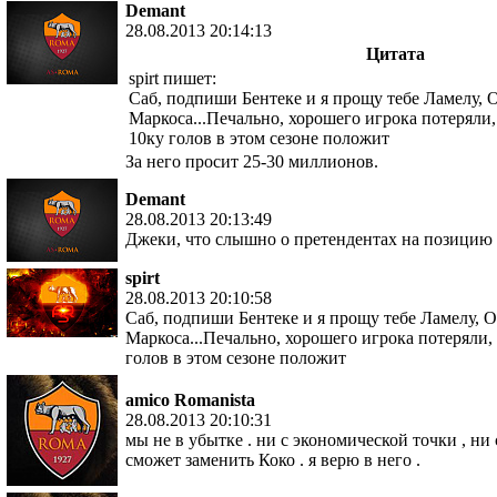
Demant
28.08.2013 20:14:13
Цитата
spirt пишет:
Саб, подпиши Бентеке и я прощу тебе Ламелу, 
Маркоса...Печально, хорошего игрока потеряли
10ку голов в этом сезоне положит
За него просит 25-30 миллионов.
Demant
28.08.2013 20:13:49
Джеки, что слышно о претендентах на позици
spirt
28.08.2013 20:10:58
Саб, подпиши Бентеке и я прощу тебе Ламелу, О
Маркоса...Печально, хорошего игрока потеряли,
голов в этом сезоне положит
amico Romanista
28.08.2013 20:10:31
мы не в убытке . ни с экономической точки , ни
сможет заменить Коко . я верю в него .