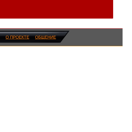
О ПРОЕКТЕ
ОБЩЕНИЕ