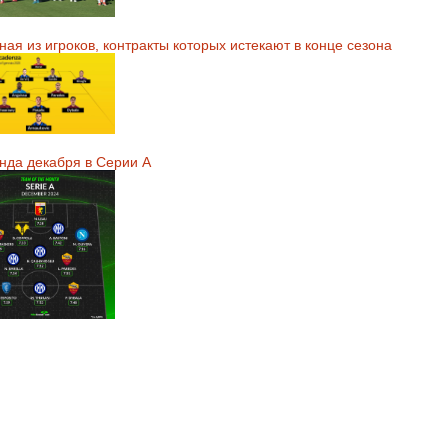
ая из игроков, контракты которых истекают в конце сезона
нда декабря в Серии А