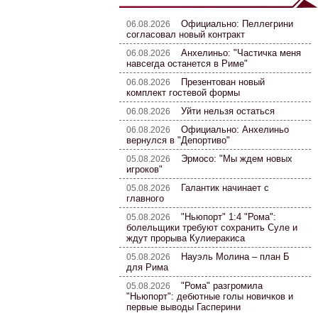
Официально: Пеллегрини
06.08.2026
согласовал новый контракт
Анхелиньо: "Частичка меня
06.08.2026
навсегда останется в Риме"
Презентован новый
06.08.2026
комплект гостевой формы
Уйти нельзя остаться
06.08.2026
Официально: Анхелиньо
06.08.2026
вернулся в "Депортиво"
Эрмосо: "Мы ждем новых
05.08.2026
игроков"
Галантик начинает с
05.08.2026
главного
"Ньюпорт" 1:4 "Рома":
05.08.2026
болельщики требуют сохранить Суле и
ждут прорыва Кулиеракиса
Науэль Молина – план Б
05.08.2026
для Рима
"Рома" разгромила
05.08.2026
"Ньюпорт": дебютные голы новичков и
первые выводы Гасперини