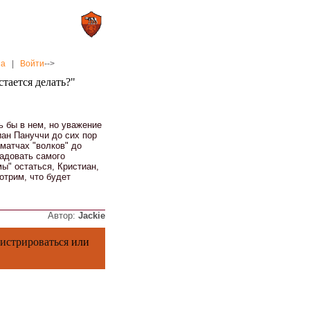
0 : 2
а»
«Рома»
на
|
Войти
-->
стается делать?"
ь бы в нем, но уважение
ан Пануччи до сих пор
матчах "волков" до
радовать самого
ы" остаться, Кристиан,
отрим, что будет
Автор:
Jackie
гистрироваться
или