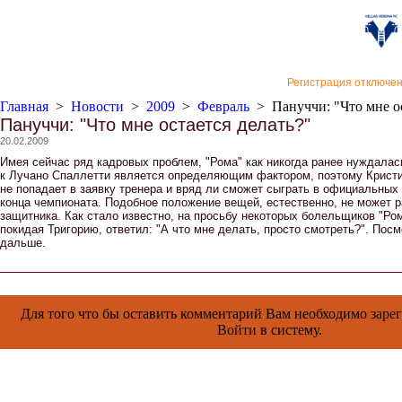
«Верон
Регистрация отключе
Главная
>
Новости
>
2009
>
Февраль
>
Пануччи: "Что мне о
Пануччи: "Что мне остается делать?"
20.02.2009
Имея сейчас ряд кадровых проблем, "Рома" как никогда ранее нуждалас
к Лучано Спаллетти является определяющим фактором, поэтому Кристи
не попадает в заявку тренера и вряд ли сможет сыграть в официальных 
конца чемпионата. Подобное положение вещей, естественно, не может 
защитника. Как стало известно, на просьбу некоторых болельщиков "Ром
покидая Тригорию, ответил: "А что мне делать, просто смотреть?". Посм
дальше.
Для того что бы оставить комментарий Вам необходимо
заре
Войти
в систему.