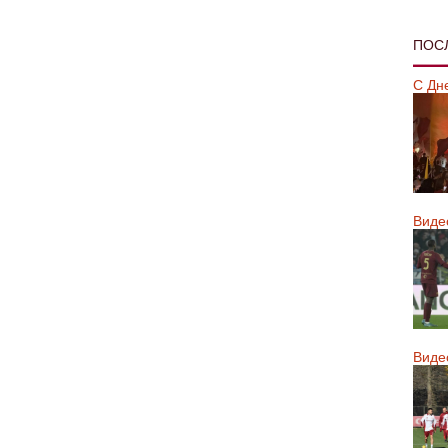
ПОС
С Дн
Виде
Виде