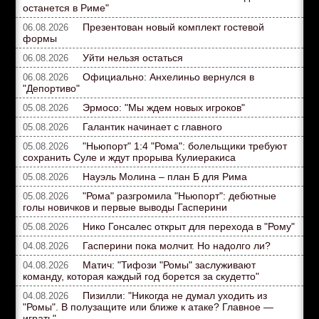
останется в Риме"
Презентован новый комплект гостевой
06.08.2026
формы
Уйти нельзя остаться
06.08.2026
Официально: Анхелиньо вернулся в
06.08.2026
"Депортиво"
Эрмосо: "Мы ждем новых игроков"
05.08.2026
Галантик начинает с главного
05.08.2026
"Ньюпорт" 1:4 "Рома": болельщики требуют
05.08.2026
сохранить Суле и ждут прорыва Кулиеракиса
Науэль Молина – план Б для Рима
05.08.2026
"Рома" разгромила "Ньюпорт": дебютные
05.08.2026
голы новичков и первые выводы Гасперини
Нико Гонсалес открыт для перехода в "Рому"
05.08.2026
Гасперини пока молчит. Но надолго ли?
04.08.2026
Матич: "Тифози "Ромы" заслуживают
04.08.2026
команду, которая каждый год борется за скудетто"
Пизилли: "Никогда не думал уходить из
04.08.2026
"Ромы". В полузащите или ближе к атаке? Главное —
играть"