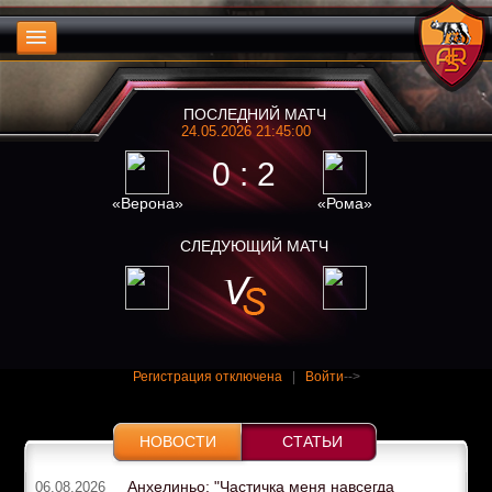
ПОСЛЕДНИЙ МАТЧ
24.05.2026 21:45:00
0 : 2
«Верона»
«Рома»
СЛЕДУЮЩИЙ МАТЧ
Регистрация отключена
|
Войти
-->
НОВОСТИ
СТАТЬИ
Анхелиньо: "Частичка меня навсегда
06.08.2026