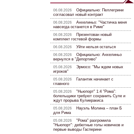
Официально: Пеллегрини
06.08.2026
согласовал новый контракт
Анхелиньо: "Частичка меня
06.08.2026
навсегда останется в Риме"
Презентован новый
06.08.2026
комплект гостевой формы
Уйти нельзя остаться
06.08.2026
Официально: Анхелиньо
06.08.2026
вернулся в "Депортиво"
Эрмосо: "Мы ждем новых
05.08.2026
игроков"
Галантик начинает с
05.08.2026
главного
"Ньюпорт" 1:4 "Рома":
05.08.2026
болельщики требуют сохранить Суле и
ждут прорыва Кулиеракиса
Науэль Молина – план Б
05.08.2026
для Рима
"Рома" разгромила
05.08.2026
"Ньюпорт": дебютные голы новичков и
первые выводы Гасперини