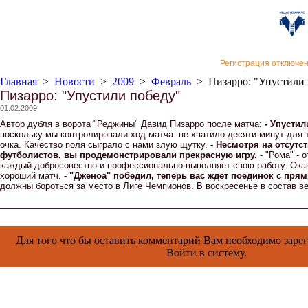
«Верон
Регистрация отключе
Главная
>
Новости
>
2009
>
Февраль
>
Пизарро: "Упустили
Пизарро: "Упустили победу"
01.02.2009
Автор дубля в ворота "Реджины" Давид Пизарро после матча:
- Упустил
поскольку мы контролировали ход матча: не хватило десяти минут для т
очка. Качество поля сыграло с нами злую щутку.
- Несмотря на отсутс
футболистов, вы продемонстрировали прекрасную игру.
- "Рома" - 
каждый добросовестно и профессионально выполняет свою работу. Окак
хороший матч.
- "Дженоа" победил, теперь вас ждет поединок с пря
должны бороться за место в Лиге Чемпионов. В воскресенье в состав ве
Для того что бы оставить комментарий Вам необходимо
заре
Войти
в систему.