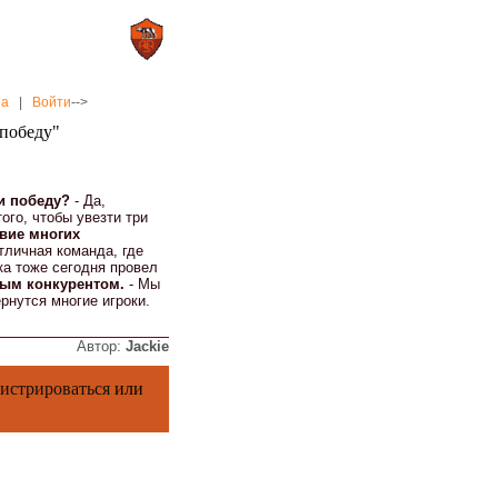
0 : 2
а»
«Рома»
на
|
Войти
-->
 победу"
и победу?
- Да,
ого, чтобы увезти три
твие многих
отличная команда, где
а тоже сегодня провел
мым конкурентом.
- Мы
рнутся многие игроки.
Автор:
Jackie
гистрироваться
или