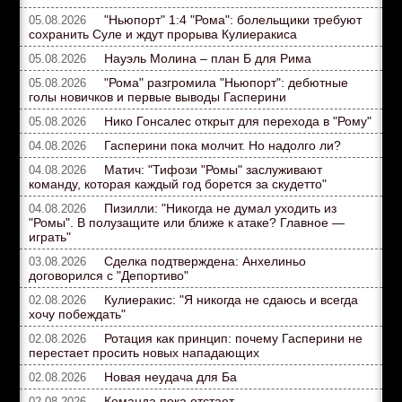
"Ньюпорт" 1:4 "Рома": болельщики требуют
05.08.2026
сохранить Суле и ждут прорыва Кулиеракиса
Науэль Молина – план Б для Рима
05.08.2026
"Рома" разгромила "Ньюпорт": дебютные
05.08.2026
голы новичков и первые выводы Гасперини
Нико Гонсалес открыт для перехода в "Рому"
05.08.2026
Гасперини пока молчит. Но надолго ли?
04.08.2026
Матич: "Тифози "Ромы" заслуживают
04.08.2026
команду, которая каждый год борется за скудетто"
Пизилли: "Никогда не думал уходить из
04.08.2026
"Ромы". В полузащите или ближе к атаке? Главное —
играть"
Сделка подтверждена: Анхелиньо
03.08.2026
договорился с "Депортиво"
Кулиеракис: "Я никогда не сдаюсь и всегда
02.08.2026
хочу побеждать"
Ротация как принцип: почему Гасперини не
02.08.2026
перестает просить новых нападающих
Новая неудача для Ба
02.08.2026
Команда пока отстает
02.08.2026