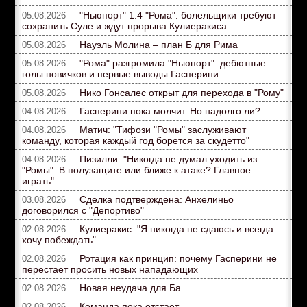
"Ньюпорт" 1:4 "Рома": болельщики требуют
05.08.2026
сохранить Суле и ждут прорыва Кулиеракиса
Науэль Молина – план Б для Рима
05.08.2026
"Рома" разгромила "Ньюпорт": дебютные
05.08.2026
голы новичков и первые выводы Гасперини
Нико Гонсалес открыт для перехода в "Рому"
05.08.2026
Гасперини пока молчит. Но надолго ли?
04.08.2026
Матич: "Тифози "Ромы" заслуживают
04.08.2026
команду, которая каждый год борется за скудетто"
Пизилли: "Никогда не думал уходить из
04.08.2026
"Ромы". В полузащите или ближе к атаке? Главное —
играть"
Сделка подтверждена: Анхелиньо
03.08.2026
договорился с "Депортиво"
Кулиеракис: "Я никогда не сдаюсь и всегда
02.08.2026
хочу побеждать"
Ротация как принцип: почему Гасперини не
02.08.2026
перестает просить новых нападающих
Новая неудача для Ба
02.08.2026
Команда пока отстает
02.08.2026