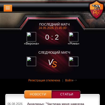
ПОСЛЕДНИЙ МАТЧ
24.05.2026 21:45:00
0 : 2
«Верона»
«Рома»
СЛЕДУЮЩИЙ МАТЧ
Регистрация отключена
|
Войти
-->
НОВОСТИ
СТАТЬИ
Анхелиньо: "Частичка меня навсегда
06.08.2026