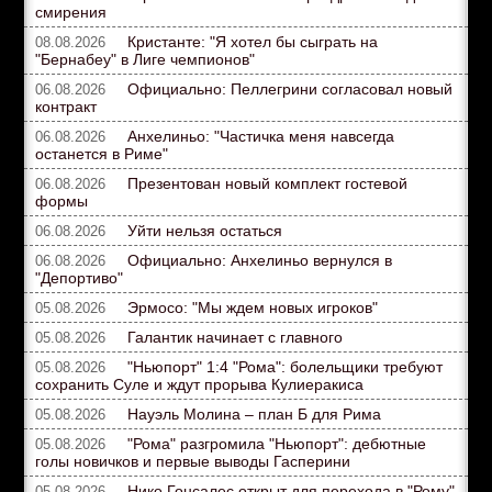
смирения
Кристанте: "Я хотел бы сыграть на
08.08.2026
"Бернабеу" в Лиге чемпионов"
Официально: Пеллегрини согласовал новый
06.08.2026
контракт
Анхелиньо: "Частичка меня навсегда
06.08.2026
останется в Риме"
Презентован новый комплект гостевой
06.08.2026
формы
Уйти нельзя остаться
06.08.2026
Официально: Анхелиньо вернулся в
06.08.2026
"Депортиво"
Эрмосо: "Мы ждем новых игроков"
05.08.2026
Галантик начинает с главного
05.08.2026
"Ньюпорт" 1:4 "Рома": болельщики требуют
05.08.2026
сохранить Суле и ждут прорыва Кулиеракиса
Науэль Молина – план Б для Рима
05.08.2026
"Рома" разгромила "Ньюпорт": дебютные
05.08.2026
голы новичков и первые выводы Гасперини
Нико Гонсалес открыт для перехода в "Рому"
05.08.2026