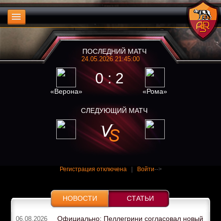
ПОСЛЕДНИЙ МАТЧ
24.05.2026 21:45:00
0 : 2
«Верона»
«Рома»
СЛЕДУЮЩИЙ МАТЧ
Регистрация отключена
|
Войти
-->
НОВОСТИ
СТАТЬИ
Официально: Пеллегрини согласовал новый
06.08.2026